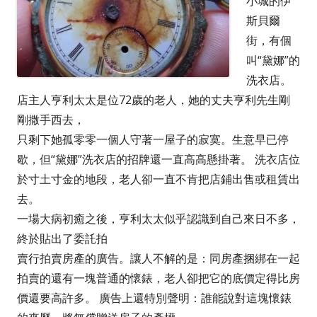
小城的伊
斯貝爾
街，有個
叫“黛娜”的
洗衣店。
店主人亨利太太是位72歲的老人，她的丈夫亨利先生剛
剛撒手西去，
只剩下她孤零零一個人守著一屋子的寂寞。生意早已停
歇，但“黛娜”洗衣店的招牌還一直高高懸掛著。 洗衣店位
於寸土寸金的地段，老人卻一直不肯把店鋪出售或租賃出
去。
一場大病初癒之後，亨利太太似乎認識到自己來日不多，
終於貼出了委託拍
賣行拍賣房產的廣告。讓人不解的是：同房產捆綁在一起
拍賣的還有一塊普通的懷錶，老人卻把它的底價定得比房
價還要高許多。 廣告上還特別聲明：誰能說對這塊懷錶