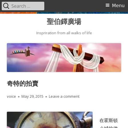
Search
Primary
Menu
for:
Menu
Skip
聖伯鐸廣場
to
content
Inspriration from all walks of life
奇特的拍賣
Author
Published
on 奇特的拍賣
voice
May 29, 2015
Leave a comment
on
在霍斯頓