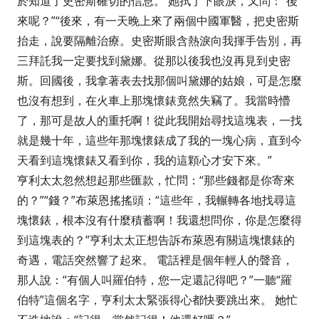
於知道了史密斯確切的信息。 她拭了下眼淚，又問：“後
來呢？”“後來，有一天晚上來了兩個中國軍醫，把史密斯
抬走，說要隔離治療。史密斯眼含熱淚向我揮手告別，再
三拜託我一定要找到黛娜。從那以後我也沒再見到史密
斯。回國後，我拿著表去找那個叫黛娜的姑娘，可是怎麼
也沒有想到，在火車上那塊懷錶竟然失竊了。我當時懵
了，那可是故人的重托啊！從此我開始尋找這塊表，一找
就是幾十年，這些年那塊懷錶成了我的一塊心病，直到今
天看到這塊懷錶又看到你，我的這顆心才安下來。”
亨利太太忽然想起那些匯款，忙問：“那些錢都是你寄來
的？”“錢？”布萊恩搖搖頭：“這些年，我輾轉各地找尋這
塊懷錶，根本沒有什麼積蓄啊！我還想問你，你是怎麼得
到這塊表的？”亨利太太正想告訴布萊恩有關這塊懷錶的
奇遇，電話突然響了起來。 電話裡是個年輕人的聲音，
那人說：“有個人叫羅伯特，您一定還記得吧？”一聽“羅
伯特”這個名字，亨利太太緊張得心都快要跳出來。 她忙