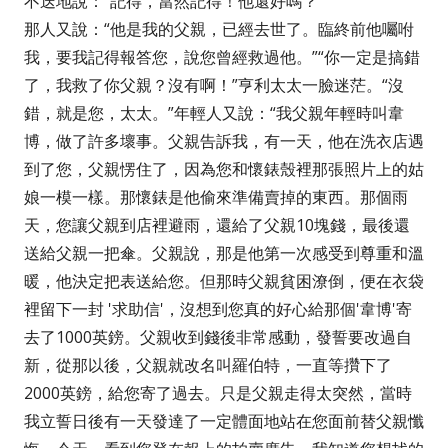
不迭地說：“記得，當然記得！他還好嗎？”
那人又說：“他是我的父親，已經去世了。臨終前他囑咐
我，要我記得報答您，說您曾經救過他。”“你一定是搞錯
了，我救了你父親？沒有啊！”亨利太太一臉迷茫。“沒
錯，就是您，太太。”年輕人又說：“我父親年輕時叫韋
博，做了許多壞事。父親告訴我，有一天，他在洗衣店遇
到了您，父親愣住了，因為您和懷錶殼裡那張照片上的姑
娘一模一樣。那懷錶是他偷來準備賣掉的東西。那個雨
天，您讓父親到店裡避雨，還給了父親10塊錢，最後還
送給父親一把傘。父親說，那是他第一次感受到尊重和溫
暖，他決定把表送給您。但那時父親貧困潦倒，便在衣袋
裡留下一封 '求助信'，沒想到您真的好心給那個'韋博'寄
去了1000英鎊。父親收到錢後非常感動，發誓要改過自
新，從那以後，父親就改名叫羅伯特，一直等攢下了
2000英鎊，給您寄了過去。只是父親走得太突然，當時
我立誓日後有一天發達了一定體面地站在您面前替父親懺