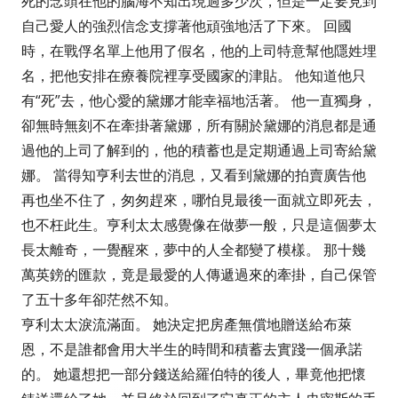
死的念頭在他的腦海不知出現過多少次，但是一定要見到
自己愛人的強烈信念支撐著他頑強地活了下來。 回國
時，在戰俘名單上他用了假名，他的上司特意幫他隱姓埋
名，把他安排在療養院裡享受國家的津貼。 他知道他只
有“死”去，他心愛的黛娜才能幸福地活著。 他一直獨身，
卻無時無刻不在牽掛著黛娜，所有關於黛娜的消息都是通
過他的上司了解到的，他的積蓄也是定期通過上司寄給黛
娜。 當得知亨利去世的消息，又看到黛娜的拍賣廣告他
再也坐不住了，匆匆趕來，哪怕見最後一面就立即死去，
也不枉此生。亨利太太感覺像在做夢一般，只是這個夢太
長太離奇，一覺醒來，夢中的人全都變了模樣。 那十幾
萬英鎊的匯款，竟是最愛的人傳遞過來的牽掛，自己保管
了五十多年卻茫然不知。
亨利太太淚流滿面。 她決定把房產無償地贈送給布萊
恩，不是誰都會用大半生的時間和積蓄去實踐一個承諾
的。 她還想把一部分錢送給羅伯特的後人，畢竟他把懷