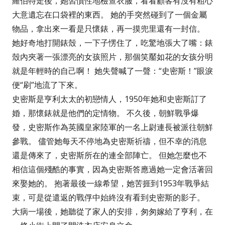
羅伯特走後，她習慣性地檢查衣服，看看顧客有沒有粗心
大意遺忘在口袋裡的東西。 她的手突然碰到了一個金屬
物品，拿出來一看是只懷錶，再一摸兜里還有一封信。
她好奇地打開錶殼，一下子愣住了，吃驚地張大了嘴：錶
殼內夾著一張漂亮的女孩照片，那個笑靨如花的女孩分明
就是年輕時的自己啊！ 她失聲喊了一聲：“史密斯！”眼淚
便“刷”地流了下來。
史密斯是亨利太太的初戀情人，1950年她和史密斯訂了
婚，那懷錶就是他們的定情物。 不久後，朝鮮戰爭爆
發，史密斯作為英國皇家陸軍的一名上尉連長被派往朝鮮
參戰。 儘管她每天不停地為史密斯祈禱，但不幸的消息
還是傳來了，史密斯所在的連全部陣亡。 但她怎麼也不
相信這個殘酷的事實，因為史密斯答應過她一定會活著回
來娶她的。 抱著最後一線希望，她苦捱到1953年戰爭結
束，可是從遣返的戰俘中始終沒有看到史密斯的影子。
大病一場後，她聽從了家人的安排，匆匆嫁給了亨利，在