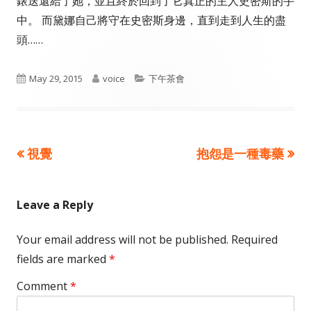
錶送還給了她，並且終於回到了它真正的主人史密斯的手
中。 而黛娜自己將守在史密斯身邊，直到走到人生的盡
頭……
Published
Author
Categories
May 29, 2015
voice
下午茶會
on
Previous
Next
視覺
抱怨是一種毒藥
Post
article:
article:
navigation
Leave a Reply
Your email address will not be published.
Required
fields are marked
*
Comment
*