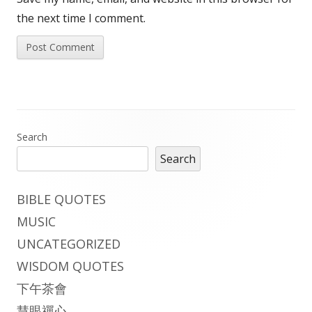
the next time I comment.
Main
Search
Search
Sidebar
BIBLE QUOTES
MUSIC
UNCATEGORIZED
WISDOM QUOTES
下午茶會
慧眼禪心