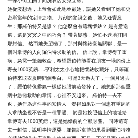
一條小街上開了間洗衣店安身立命。
她從沒想過，上帝會如此地眷顧她，讓她又看到了她和史
密斯當年的定情之物。 片刻的驚訝之後，她又疑竇叢
生：那羅伯特又是誰？ 他怎麼會有這塊懷錶？ 是有意送
還，還是冥冥之中的巧合？ 帶著疑惑，她忙不迭地打開
那封信。 然而她失望極了，那封與懷錶毫無關聯，是一
個叫韋博的人向羅伯特求助的信。 信上說，韋博得了重
病，急需一筆錢救命，希望羅伯特能看在朋友一場的份上
寄去1000英鎊……亨利太太小心地把懷錶收藏好，只等羅
伯特來取衣服時問個明白。 可是3天過去了，一個月過去
了，羅伯特像霧氣一樣從她眼前蒸發掉了。她想起那個重
病中急需救助的韋博，心裡不安起來。 羅伯特一去不
返，她作為這件事的知情人，覺得如果對一個患有重病的
人求助坐視不管是一種罪過。 於是她按照信上的地址給
韋博寄去1000英鎊，這是她婚前的全部財產。 同時還寄
去一封信，說明事情原委，並告訴韋博如果看到羅伯特務