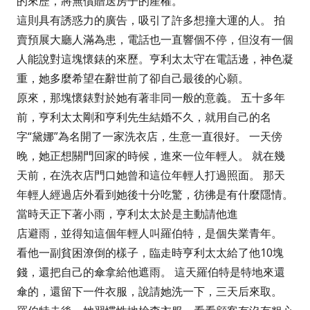
的來歷，將無償贈送房子的產權。
這則具有誘惑力的廣告，吸引了許多想撞大運的人。 拍
賣預展大廳人滿為患，電話也一直響個不停，但沒有一個
人能說對這塊懷錶的來歷。亨利太太守在電話邊，神色凝
重，她多麼希望在辭世前了卻自己最後的心願。
原來，那塊懷錶對於她有著非同一般的意義。 五十多年
前，亨利太太剛和亨利先生結婚不久，就用自己的名
字“黛娜”為名開了一家洗衣店，生意一直很好。 一天傍
晚，她正想關門回家的時候，進來一位年輕人。 就在幾
天前，在洗衣店門口她曾和這位年輕人打過照面。 那天
年輕人經過店外看到她後十分吃驚，彷彿是有什麼隱情。
當時天正下著小雨，亨利太太於是主動請他進
店避雨，並得知這個年輕人叫羅伯特，是個失業青年。
看他一副貧困潦倒的樣子，臨走時亨利太太給了他10塊
錢，還把自己的傘拿給他遮雨。 這天羅伯特是特地來還
傘的，還留下一件衣服，說請她洗一下，三天后來取。