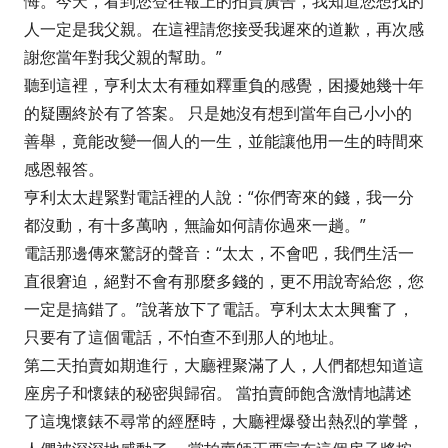
悔。今天，看到您登在報上的拍賣廣告，我知道您想找的
人一定是我父親。在這裡請您接受我遲來的道歉，再次感
謝您當年對我父親的幫助。”
聽到這裡，亨利太太有種如釋重負的感覺，困擾她幾十年
的疑團終於有了答案。 只是她沒有想到當年自己小小的
善舉，竟能改變一個人的一生，並能讓他用一生的時間來
感恩報答。
亨利太太趕緊對電話裡的人說：“你們寄來的錢，我一分
都沒動，有十多萬吶，無論如何請你過來一趟。”
電話那邊傳來驚訝的聲音：“太太，不會吧，我們生活一
直很窘迫，絕對不會有那麼多錢的，更不用說寄給您，您
一定是搞錯了。”說著放下了電話。亨利太太太興奮了，
只要有了這個電話，不怕查不到那人的地址。
第二天拍賣如期進行，大廳裡聚滿了人，人們都想知道這
座房子和懷錶的秘密與歸宿。 當拍賣師飽含激情地講述
了這塊懷錶不尋常的經歷時，大廳裡爆發出熱烈的掌聲，