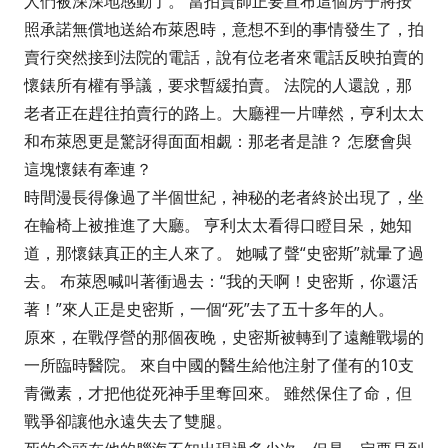
人們被深深地感動了。 當拍賣師正要宣布這個房子將按
照承諾無償地送給布萊恩時，意想不到的事情發生了，拍
賣行突然接到法院的電話，說有位老者來電話反映拍賣的
懷錶所有權有爭議，要求暫緩拍賣。 法院的人還說，那
老者正在趕往拍賣行的路上。大廳裡一片嘩然，亨利太太
和布萊恩更是驚訝得面面相覷：那老者是誰？ 怎麼會與
這塊懷錶有牽連？
時間漫長得像過了半個世紀，神秘的老者終於出現了，坐
在輪椅上被推進了大廳。 亨利太太看得口瞪目呆，她知
道，那懷錶真正的主人來了。 她喊了聲“史密斯”就暈了過
去。 布萊恩喊叫著衝過去：“我的天啊！史密斯，你還活
著！”來人正是史密斯，一個“死”去了五十多年的人。
原來，在戰俘營的那個夜晚，史密斯被轉到了遠離戰場的
一所臨時醫院。 來自中國的醫生給他注射了僅有的10支
青黴素，才把他從死神手里奪回來。 雖然保住了命，但
戰爭卻讓他永遠失去了雙腿。