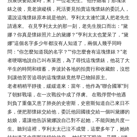
預展快要結束時，來了一位老先生。 他仔細看了那塊懷
錶之後，竟老淚縱橫，死活要見拍賣這塊懷錶的委託人，
還說這塊懷錶原本就是他的。亨利太太連忙讓人把老先生
請過來。 在見亨利太太的那一刻，老先生脫口而出：“黛
娜？你真是懷錶照片上的黛娜？”亨利太太也驚呆了，“黛
娜”這個名字多少年都沒有人知道了，兩個人幾乎同時
問：“你怎麼知道我的名字？”“你怎麼會有這塊懷錶？”老
者哽咽地說自己叫布萊恩，為了尋找這塊懷錶，他花了大
半生的時間和積蓄，奔波於各地的拍賣行和收藏館，沒想
到讓他苦苦追尋的這塊懷錶竟然早已物歸原主。
老者稍稍平靜後，緩緩道來：當年，他作為“聯合國軍”到
了朝鮮戰場，在一次戰役中成了俘虜。 在戰俘營中他遇
到負了重傷又患了肺炎的史密斯，史密斯知道自己來日不
多，便把那懷錶交給他，委託他回國後交給一個叫黛娜的
姑娘，還讓他告訴黛娜說自己對不起她，不能與她共度一
生。聽到這裡，亨利太太已泣不成聲，這麼多年了，她終