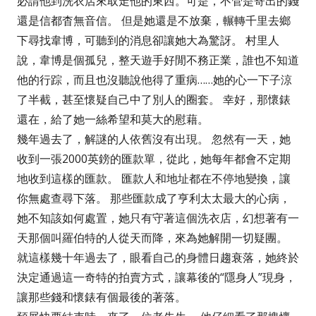
必請他到洗衣店來取走他的東西。可是，不管是寄出的錢
還是信都杳無音信。 但是她還是不放棄，輾轉千里去鄉
下尋找韋博，可聽到的消息卻讓她大為驚訝。 村里人
說，韋博是個孤兒，整天遊手好閒不務正業，誰也不知道
他的行踪，而且也沒聽說他得了重病……她的心一下子涼
了半截，甚至懷疑自己中了別人的圈套。 幸好，那懷錶
還在，給了她一絲希望和莫大的慰藉。
幾年過去了，解謎的人依舊沒有出現。 忽然有一天，她
收到一張2000英鎊的匯款單，從此，她每年都會不定期
地收到這樣的匯款。 匯款人和地址都在不停地變換，讓
你無處查尋下落。 那些匯款成了亨利太太最大的心病，
她不知該如何處置，她只有守著這個洗衣店，幻想著有一
天那個叫羅伯特的人從天而降，來為她解開一切疑團。
就這樣幾十年過去了，眼看自己的身體日趨衰落，她終於
決定通過這一奇特的拍賣方式，讓幕後的“隱身人”現身，
讓那些錢和懷錶有個最後的著落。