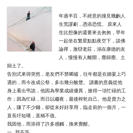
年過半百，不經意的撞見幾齣人
生荒謬劇，憑添恐慌。 原來人
生比想像的還要來去匆匆，早年
一起坐在繁星點點夜空下，談佛
論禪，激辯老莊，溺在康德的友
人，慢慢有人離開，塵歸塵、土
歸土了。
告別式來得突然，老友們不禁唏噓，往年都是在婚宴上巧
遇的，而今改成公祭，多出幾分酸楚。 讀書的意義從他
身上看出弔詭，他因為學業成績優異，搶得一項忙碌的工
作；因為忙碌，而日以繼夜，最後榨乾自己。他是賣力之
人，賺了不少錢，卻從未好好享用，臨走前的一個月，一
直長吁短嘆，直稱不值。
我因他，而添得了許多感觸，換來覺醒。
一 . 我不等