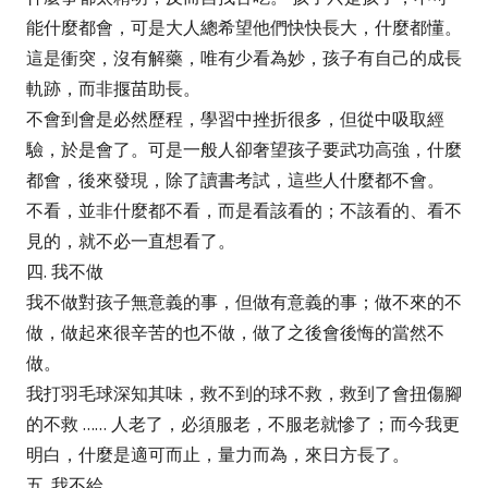
能什麼都會，可是大人總希望他們快快長大，什麼都懂。
這是衝突，沒有解藥，唯有少看為妙，孩子有自己的成長
軌跡，而非揠苗助長。
不會到會是必然歷程，學習中挫折很多，但從中吸取經
驗，於是會了。可是一般人卻奢望孩子要武功高強，什麼
都會，後來發現，除了讀書考試，這些人什麼都不會。
不看，並非什麼都不看，而是看該看的；不該看的、看不
見的，就不必一直想看了。
四. 我不做
我不做對孩子無意義的事，但做有意義的事；做不來的不
做，做起來很辛苦的也不做，做了之後會後悔的當然不
做。
我打羽毛球深知其味，救不到的球不救，救到了會扭傷腳
的不救 …… 人老了，必須服老，不服老就慘了；而今我更
明白，什麼是適可而止，量力而為，來日方長了。
五. 我不給