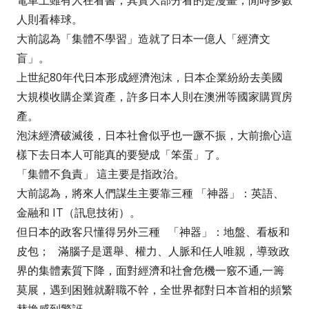
電車上雖有人在看書，其實大部分看的是漫畫，閒時多數
人則看棒球。
大前認為「集體不學習」造就了日本一億人「經濟文
盲」。
上世紀80年代日本形成經濟泡沫，日本企業紛紛去美國
大規模收購企業資產，許多日本人則在澳洲等國家購買房
產。
泡沫經濟破滅後，日本社會似乎也一蹶不振，大前擔心這
樣下去日本人可能真的要變成「笨蛋」了。
「集體不負責」 這主要是指政治。
大前認為，將來人們謀生主要靠三種 「神器」：英語、
金融和 IT（訊息技術）。
但日本的政客只懂得另外三種 「神器」：地盤、看板和
皮包； 滿腦子是選舉、權力、人脈和任人唯親，導致政
界的集體素質下降，面對經濟和社會危機一竅不通,一籌
莫展，遇到困難就辭職不幹，全世界都對日本首相的頻繁