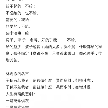
給不起的，不給；
不必給的，也不給。
需要的，我給；
想要的，不給。
柴米油鹽，給；
房子、車 子、名牌、好的手機…… ，不給。
給的愈少，孩子愈賢；給的太多，就不賢；什麼都給的家
庭，孩子鐵定什麼都不會，只會茶來張口，錢來伸手，徒
增其苦。
林則徐的名言：
子孫有若我者，留錢做什麼，賢而多財，則損其志；
子孫不若我者，留錢做什麼，愚而多財，益增其過。
人生有兩齣悲劇：
一是萬念俱灰；
二是躊躇滿志。