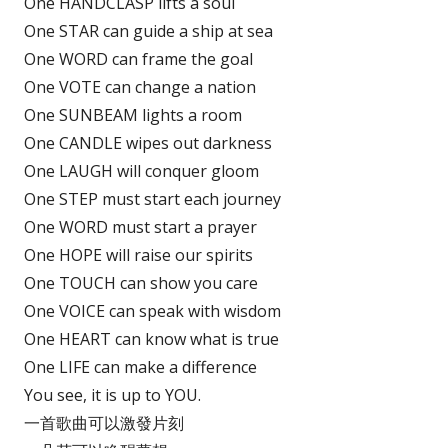
One HANDCLASP lifts a soul
One STAR can guide a ship at sea
One WORD can frame the goal
One VOTE can change a nation
One SUNBEAM lights a room
One CANDLE wipes out darkness
One LAUGH will conquer gloom
One STEP must start each journey
One WORD must start a prayer
One HOPE will raise our spirits
One TOUCH can show you care
One VOICE can speak with wisdom
One HEART can know what is true
One LIFE can make a difference
You see, it is up to YOU.
一首歌曲可以激發片刻