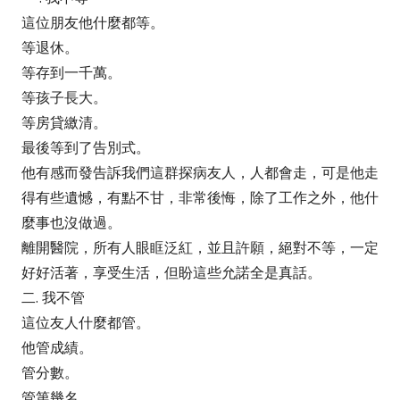
這位朋友他什麼都等。
等退休。
等存到一千萬。
等孩子長大。
等房貸繳清。
最後等到了告別式。
他有感而發告訴我們這群探病友人，人都會走，可是他走
得有些遺憾，有點不甘，非常後悔，除了工作之外，他什
麼事也沒做過。
離開醫院，所有人眼眶泛紅，並且許願，絕對不等，一定
好好活著，享受生活，但盼這些允諾全是真話。
二. 我不管
這位友人什麼都管。
他管成績。
管分數。
管第幾名。