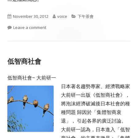
Published
Author
Categories
November 30, 2012
voice
下午茶會
on
on 許多感觸，換來覺醒
Leave a comment
低智商社會
低智商社會~ 大前研一
日本著名趨勢專家、經濟戰略家
大前研一出版《低智商社會》，
將泡沫經濟破滅後日本社會的種
種問題 歸因於「集體智商衰
退」， 引起各界的廣泛討論。
大前研一認為，日本進入「低智