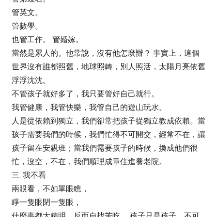
管英文。
管數學。
也管工作。 管婚嫁。
當然是累人的。他常說，沒有他怎麼辦？ 事實上，這個
世界沒有誰都照舊，地球照轉，別人照活，太陽月亮依舊
浮浮沈沈。
不管孩子就好多了，我只要管好自己就行。
我管健康，我管快樂，我管自己的遊山玩水。
人是從依賴到獨立，我們卻常把孩子從獨立教成依賴。當
孩子需要我們的時候，我們忙得不可開交，經常不在，讓
孩子留在安親班；當我們需要孩子的時候，換成他們很
忙，沒空，不在，我們順理成章住進養老院。
三. 我不看
兩眼看，不如單眼瞧，
睜一隻眼閉一隻眼，
什麼事都太精明，反而自找苦吃。 孩子只是孩子，不可