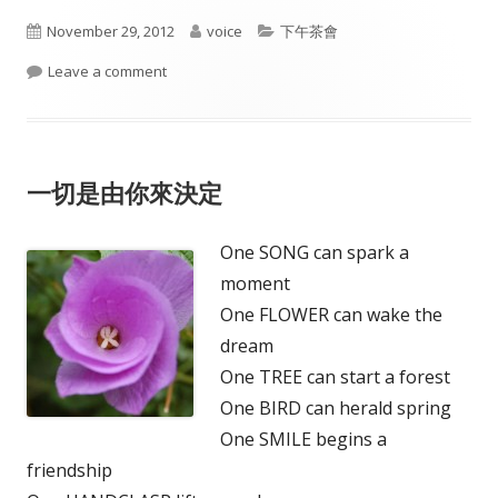
Published
Author
Categories
November 29, 2012
voice
下午茶會
on
on 低智商社會
Leave a comment
一切是由你來決定
One SONG can spark a
moment
One FLOWER can wake the
dream
One TREE can start a forest
One BIRD can herald spring
One SMILE begins a
friendship