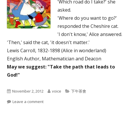
'Which road do I take?' she
asked.
'Where do you want to go?'
responded the Cheshire cat.
'I don't know,' Alice answered.
'Then,' said the cat, 'it doesn't matter.'
Lewis Carroll, 1832-1898 (Alice in wonderland)
English Author, Mathematician and Deacon
May we suggest: "Take the path that leads to
God!"
Published
Author
Categories
November 2, 2012
voice
下午茶會
on
on A fork in the road
Leave a comment