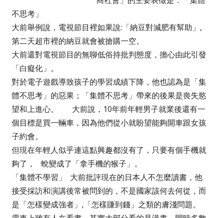
商社會」的主要表徵是：「集體
不思考」
大前舉例說，電視節目裡如果說:「納豆對減肥有幫助」,
第二天超市裡的納豆就會被搶購一空。
大前還對電視節目的無聊低俗持批判態度，擔心由此引發
「白癡化」。
對於電子遊戲導致孩子的學習成績下降，他也認為是「集
體不思考」的惡果；「集體不思考」帶來的後果是喪失慾
望和上進心。 大前說，10年前年輕男子就業後還有一
個目標是買一輛車，因為他們從小就盼望能夠開車跟女孩
子約會。
但現在年輕人似乎連這點興趣都沒有了，只要有個手機就
夠了， 蛻變成了「拿手機的猴子」。
「集體不學習」 大前批評現在的日本人不怎麼讀書，他
接受採訪和演講後常被問到的，不是國家該何去何從，而
是「怎樣變成強者」,「怎樣賺到錢」之類的膚淺問題。