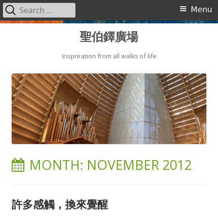
Search
Primary
Menu
for:
Menu
Skip
聖伯鐸廣場
to
content
Inspriration from all walks of life
MONTH:
NOVEMBER 2012
許多感觸，換來覺醒