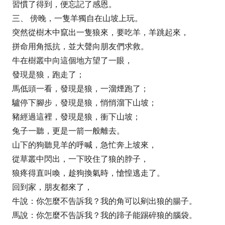
習慣了得到，便忘記了感恩。
三、 傍晚，一隻羊獨自在山坡上玩。
突然從樹木中竄出一隻狼來，要吃羊，羊跳起來，
拼命用角抵抗，並大聲向朋友們求救。
牛在樹叢中向這個地方望了一眼，
發現是狼，跑走了；
馬低頭一看，發現是狼，一溜煙跑了；
驢停下腳步，發現是狼，悄悄溜下山坡；
豬經過這裡，發現是狼，衝下山坡；
兔子一聽，更是一箭一般離去。
山下的狗聽見羊的呼喊，急忙奔上坡來，
從草叢中閃出，一下咬住了狼的脖子，
狼疼得直叫喚，趁狗換氣時，愴惶逃走了。
回到家，朋友都來了，
牛說：你怎麼不告訴我？我的角可以剜出狼的腸子。
馬說：你怎麼不告訴我？我的蹄子能踢碎狼的腦袋。