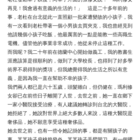
再見！我會過有意義的生活的！」 這是二十多年前的
事，老杜在台北從此一直照顧一批家遭變故的小孩子，我
有一次看到老杜帶著一個小男孩去買夾克，我也曾經見到
他請幾個小孩子吃飯，他最厲害的一點是能教一些高職生
電機。儘管他的事業非常成功，他從未停止這種工作。
而我呢？我二十年前在德蘭中心開始做義工，我的教書生
涯應該算是很順利的，做到了大學校長，也得到了好多學
術界不易得到的獎項，但我總覺得我的生活之所以有意
義，是因為我一直在幫助不幸的孩子.
我們兩人都已是六十五歲，頭髮雖白，但仍健在，瑪利修
女卻已在前些日子離開了人世，去世之前，她一直在鄉下
一家小醫院接受治療，有人建議她轉診到台北的大醫院，
她拒絕了，她說對世界上絕大多數人來說，這種大醫院是
奢侈品，她不願意享受這種奢侈品。
她去世之前，也有一些令她記掛的事，都是有關孩子的
事，某某孩子扁桃腺發炎，某某孩子手臂開刀，有一個國