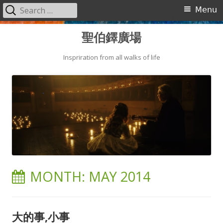
Search
Primary
Menu
for:
Menu
Skip
聖伯鐸廣場
to
content
Inspriration from all walks of life
MONTH:
MAY 2014
大的事,小事