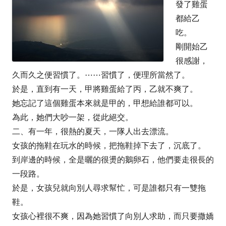
發了雞蛋
都給乙
吃。
剛開始乙
很感謝，
久而久之便習慣了。⋯⋯習慣了，便理所當然了。
於是，直到有一天，甲將雞蛋給了丙，乙就不爽了。
她忘記了這個雞蛋本來就是甲的，甲想給誰都可以。
為此，她們大吵一架，從此絕交。
二、有一年，很熱的夏天，一隊人出去漂流。
女孩的拖鞋在玩水的時候，把拖鞋掉下去了，沉底了。
到岸邊的時候，全是曬的很燙的鵝卵石，他們要走很長的
一段路。
於是，女孩兒就向別人尋求幫忙，可是誰都只有一雙拖
鞋。
女孩心裡很不爽，因為她習慣了向別人求助，而只要撒嬌