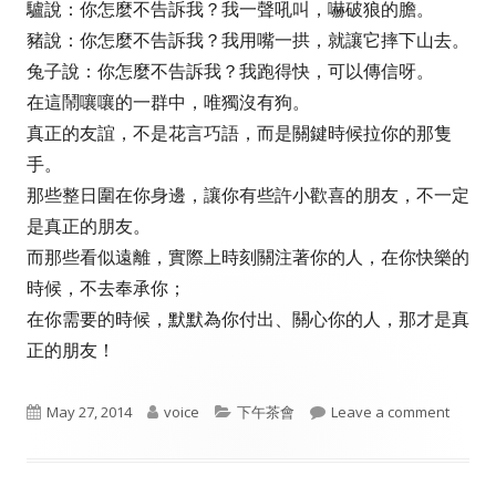
驢說：你怎麼不告訴我？我一聲吼叫，嚇破狼的膽。
豬說：你怎麼不告訴我？我用嘴一拱，就讓它摔下山去。
兔子說：你怎麼不告訴我？我跑得快，可以傳信呀。
在這鬧嚷嚷的一群中，唯獨沒有狗。
真正的友誼，不是花言巧語，而是關鍵時候拉你的那隻
手。
那些整日圍在你身邊，讓你有些許小歡喜的朋友，不一定
是真正的朋友。
而那些看似遠離，實際上時刻關注著你的人，在你快樂的
時候，不去奉承你；
在你需要的時候，默默為你付出、關心你的人，那才是真
正的朋友！
Published
Author
Categories
on 
May 27, 2014
voice
下午茶會
Leave a comment
on