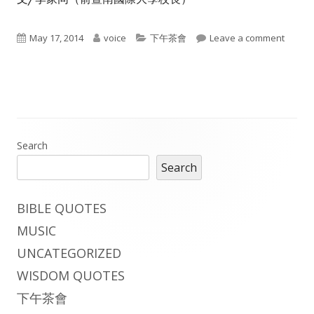
Published
Author
Categories
on 
May 17, 2014
voice
下午茶會
Leave a comment
on
Main
Search
Search
Sidebar
BIBLE QUOTES
MUSIC
UNCATEGORIZED
WISDOM QUOTES
下午茶會