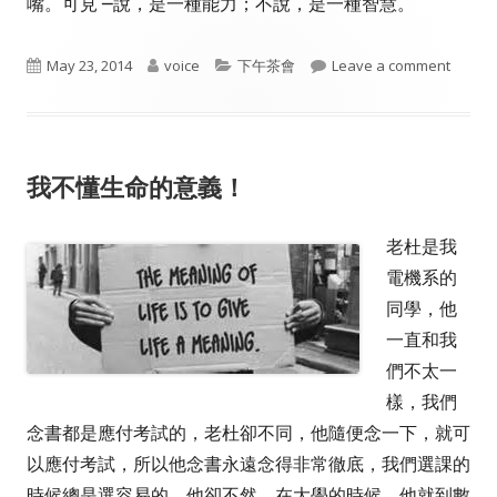
嘴。可見 ─說，是一種能力；不說，是一種智慧。
Published
Author
Categories
on 優
May 23, 2014
voice
下午茶會
Leave a comment
on
我不懂生命的意義！
老杜是我
電機系的
同學，他
一直和我
們不太一
樣，我們
念書都是應付考試的，老杜卻不同，他隨便念一下，就可
以應付考試，所以他念書永遠念得非常徹底，我們選課的
時候總是選容易的，他卻不然，在大學的時候，他就到數