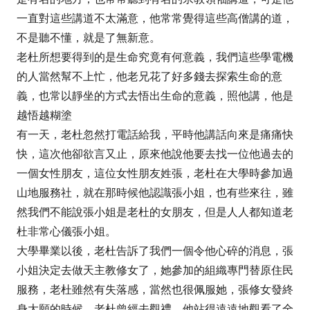
一直對這些講道不太滿意，他常常覺得這些高僧講的道，
不是聽不懂，就是了無新意。
老杜所想要得到的是生命究竟有何意義，我們這些學電機
的人當然幫不上忙，他老兄花了好多錢去探索生命的意
義，也常以靜坐的方式去悟出生命的意義，照他講，他是
越悟越糊塗
有一天，老杜忽然打電話給我，平時他講話向來是痛痛快
快，這次他卻欲言又止，原來他說他要去找一位他過去的
一個女性朋友，這位女性朋友姓張，老杜在大學時參加過
山地服務社，就在那時候他認識張小姐，也有些來往，雖
然我們不能說張小姐是老杜的女朋友，但是人人都知道老
杜非常心儀張小姐。
大學畢業以後，老杜告訴了我們一個令他心碎的消息，張
小姐決定去做天主教修女了，她參加的組織專門替原住民
服務，老杜雖然有失落感，當然也很佩服她，張修女發終
身大願的時候，老杜曾經去觀禮，他站得遠遠地觀看了全