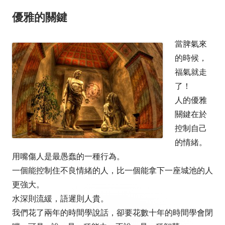
優雅的關鍵
當脾氣來
的時候，
福氣就走
了！
人的優雅
關鍵在於
控制自己
的情緒。
用嘴傷人是最愚蠢的一種行為。
一個能控制住不良情緒的人，比一個能拿下一座城池的人
更強大。
水深則流緩，語遲則人貴。
我們花了兩年的時間學說話，卻要花數十年的時間學會閉