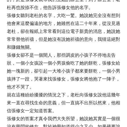
杜再也按捺不住，他告訴張修女他的名字。
張修女聽到老杜的名字，大吃一驚。她說她完全沒有想到
他會來這麼偏遠的地方，她雖然在這二十年來，從沒見過
老杜，卻在報紙上常常看到這位電子新貴的消息，她說她
常常替他祈禱，但是她沒有說她祈禱的意向，我猜這絕對
和賺錢無關。
張修女卻不是一個閒人，那些調皮的小孩子不停地去告
狀，一個小女孩說一個小男孩偷吃了她的餅乾，張修女給
她一塊新的，卻引起一大堆小孩子都來要餅乾，一個小男
孩摔了一跤，哭著來找張修女，張修女將他抱了一陣子，
他才不哭了。
就在這種紛紛擾擾的情況之下，老杜向張修女說他這幾年
來一直在尋找生命的意義，但一直搞不出所以然來，他相
信張修女一定知道答案。
張修女的答案才真令我們大失所望，她說她其實是一個很
沒有學問的修女，對於神學知道得少之又少，如果硬要說