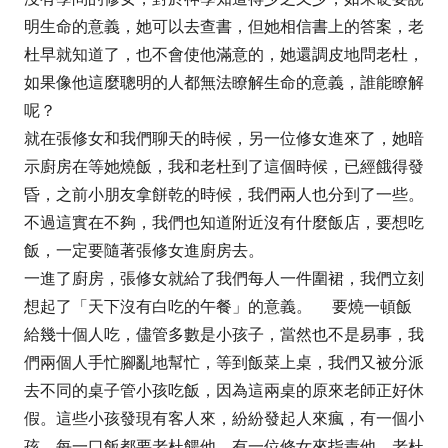
明生命的意義，她可以去查書，但她相信書上的答案，老
杜早就知道了，也不會使他滿意的，她還調皮地問老杜，
如果像他這麼聰明的人都無法瞭解生命的意義，誰能瞭解
呢？
就在張修女和我們聊天的時候，另一位修女進來了，她暗
示廚房在等她燒飯，我和老杜到了這個時候，已經餓得發
昏，之前小朋友拿餅乾的時候，我們兩人也分到了一些。
不過這實在不夠，我們也知道附近沒有什麼飯店，要想吃
飯，一定要隨著張修女進廚房去。
一進了廚房，張修女就給了我們每人一件圍裙，我們立刻
想起了「天下沒有白吃的午餐」的意義。 要燒一頓飯
給幾十個人吃，儘管多數是小孩子，當然也不是易事，我
們兩個人手忙腳亂地幫忙，等到飯菜上桌，我們又被分派
去不同的桌子管小孩吃飯，因為這兩桌的原來老師正好休
假。這些小孩發現有客人來，紛紛發起人來瘋，有一個小
孩，每一口飯都要老杜餵他，有一位修女來指責他，老杜