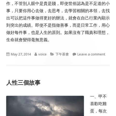
作，不管別人眼中是貴是賤，即使世俗認為是不足道的小
事，只要你用心去做，去思考，去學習相關的本領，去找
出可以把這件事做得更好的辦法，就會在自己行業內顯示
到突出的成績。即使不是指做善事，而是日常工作，用心
做好每件事，也是人生的原則。如果沒有了職責和理想，
生命就會變得毫無意義。
Published
Author
Categories
on 大
May 27, 2014
voice
下午茶會
Leave a comment
on
人性三個故事
一、甲不
喜歡吃雞
蛋，每次