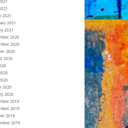
2021
 2021
h 2021
ary 2021
ry 2021
mber 2020
mber 2020
ber 2020
st 2020
2020
2020
2020
h 2020
ry 2020
mber 2019
mber 2019
ber 2019
ember 2019