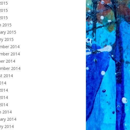
2015
2015
 2015
h 2015
ary 2015
ry 2015
mber 2014
mber 2014
ber 2014
ember 2014
st 2014
2014
2014
2014
 2014
h 2014
ary 2014
ry 2014