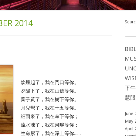
ER 2014
Ma
Searc
Si
BIB
MUS
UNC
WIS
炊煙起了，我在門口等你。
下午
夕陽下了，我在山邊等你。
慧眼
葉子黃了，我在樹下等你。
月兒彎了，我在十五等你。
June 
細雨來了，我在傘下等你；
May 
流水凍了，我在河畔等你；
April
生命累了，我在淨土等你……