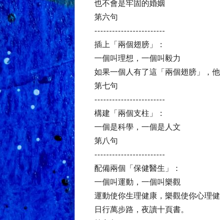
也不會是牢固的婚姻
第六句
------------------------
插上「兩個翅膀」：
一個叫理想，一個叫毅力
如果一個人有了這「兩個翅膀」，他
第七句
------------------------
構建「兩個支柱」：
一個是科學，一個是人文
第八句
------------------------
配備兩個「保健醫生」：
一個叫運動，一個叫樂觀
運動使你生理健康，樂觀使你心理健
日行萬步路，夜讀十頁書。