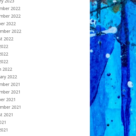
ry 2023
mber 2022
mber 2022
ber 2022
ember 2022
st 2022
2022
2022
 2022
h 2022
ary 2022
mber 2021
mber 2021
ber 2021
ember 2021
st 2021
2021
2021