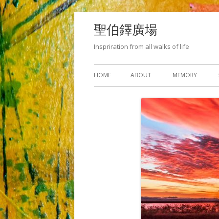
Skip
聖伯鐸廣場
to
content
Inspriration from all walks of life
Primary
HOME
ABOUT
MEMORY
Menu