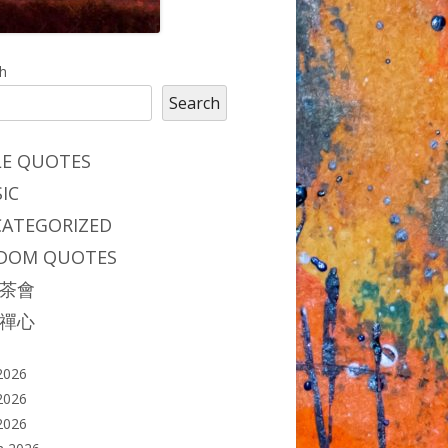
in
h
Search
debar
LE QUOTES
IC
ATEGORIZED
DOM QUOTES
茶會
禪心
2026
2026
 2026