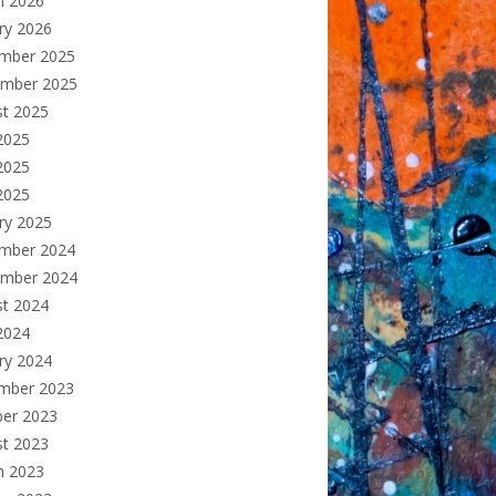
h 2026
ry 2026
mber 2025
ember 2025
st 2025
2025
2025
 2025
ry 2025
mber 2024
ember 2024
st 2024
2024
ry 2024
mber 2023
ber 2023
st 2023
h 2023