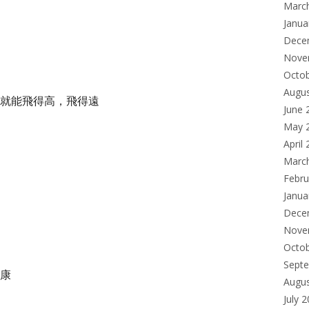
Marc
Janua
Dece
Nove
Octo
Augu
就能飛得高，飛得遠
June 
May 
April
Marc
Febru
Janua
Dece
Nove
Octo
Sept
康
Augu
July 