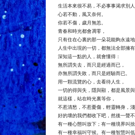
生活本來很不易，不必事事渴求別人
心若不動，風又奈何。
你若不傷，歲月無恙。
青春和時光都會凋零，
只有住在心裏的那一朵花能夠永遠地
人生中出現的一切，都無法全部擁有
深知這一點的人，就會懂得：
無所謂失去，而只是經過而已，
亦無所謂失敗，而只是經驗而已。
用一顆流覽的心，去看待人生，
一切的得與失，隱與顯，都是風景與
就這樣，站在時光裏等你，
不惹清愁，不惹憂傷，輕靈轉身，淺
好的壞的我們都收下吧，然後一聲不
有一種心態叫放下；有一種境界叫捨
有一種幸福叫守候。有一種智慧叫低