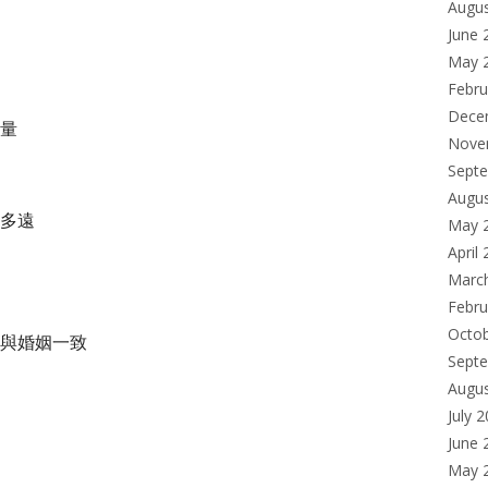
Augu
June 
May 
Febru
Dece
量
Nove
Sept
Augu
多遠
May 
April
Marc
Febru
Octo
與婚姻一致
Sept
Augu
July 
June 
May 