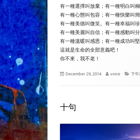
有一種選擇叫放棄；有一種明白叫糊
有一種心態叫包容；有一種快樂叫簡
有一種美德叫微笑。有一種幸福叫珍
有一種美麗叫自信；有一種感動叫分
有一種溫暖叫感恩；有一種成功叫堅
這就是生命的全部意義吧！
你不來，我不老！
Published
Author
Cate
December 29, 2014
voice
下午
on
十句