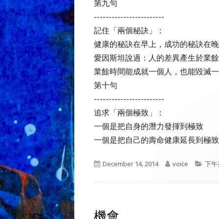
第九句
------------------------
記住「兩個秘訣」：
健康的秘訣在早上，成功的秘訣在晚
愛因斯坦說過：人的差異產生於業餘
業餘時間能成就一個人，也能毀滅一
第十句
------------------------
追求「兩個極致」：
一個是把自身的潛力發揮到極致
一個是把自己的壽命健康延長到極致
Published
Author
Cate
December 14, 2014
voice
下午
on
機會