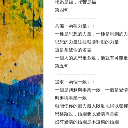
吃虧是福，吃苦是福
第四句
------------------------
具備「兩種力量」：
一種是思想的力量，一種是利劍的力
思想的力量往往戰勝利劍的力量
這是拿破侖的名言
一個人的思想走多遠，他就有可能走
第五句
------------------------
追求「兩個一致」：
一個是興趣與事業一致，一個是愛情
興趣與事業一致，
就能使你的潛力最大限度地得以發揮
恩格斯說，婚姻要以愛情為基礎
沒有愛情的婚姻是不道德的婚姻