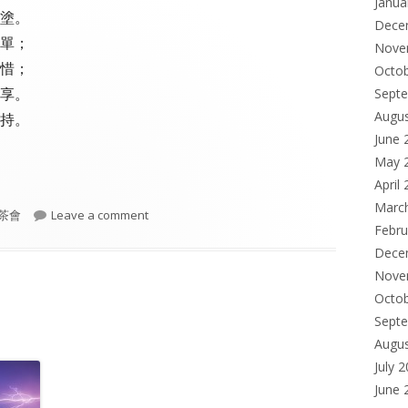
Janua
塗。
Dece
單；
Nove
惜；
Octo
享。
Sept
Augu
持。
June 
May 
April
Marc
gories
on 我會在門口等你
茶會
Leave a comment
Febru
Dece
Nove
Octo
Sept
Augu
July 
June 