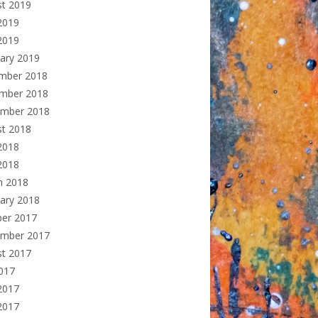
st 2019
2019
2019
ary 2019
mber 2018
mber 2018
ember 2018
st 2018
2018
 2018
h 2018
ary 2018
ber 2017
ember 2017
st 2017
2017
2017
2017