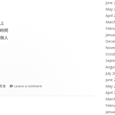
June 
May 
April
Marc
上
Febru
時間
Janua
個人
Dece
Nove
Octo
Sept
Augu
July 
June 
gories
on 十句
茶會
Leave a comment
May 
April
Marc
Febru
Janua