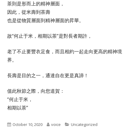
茶則是形而上的精神層面，
因此，從米壽到茶壽
也是從物質層面到精神層面的昇華。
故“何止于米，相期以茶”是對長者期許，
老了不止要豐衣足食，而且相約一起走向更高的精神境
界。
長壽是目的之一，通達自在更是真諦！
值此秋節之際，向您道賀：
“何止于米，
相期以茶”
Published
Author
Categories
October 10, 2020
voice
Uncategorized