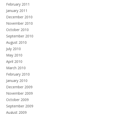
February 2011
January 2011
December 2010
November 2010
October 2010
September 2010
August 2010
July 2010
May 2010
April 2010
March 2010
February 2010
January 2010
December 2009
November 2009
October 2009
September 2009
August 2009