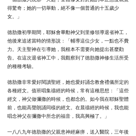
得驚奇；她的一切舉動，絕不像一個普通的十五歲少
女。」
德肋撒初學期間，耶穌會畢勳神父到里修領導退省神工，
他後來追述當時的情形說：「輔導這位少女，一點也不費
力。天主聖神在引導她，我根本不需要向她提出甚麼勸
告。在這次退省神工中，我觀察到了德肋撒神修生活所受
的種種考驗。
德肋撒非常愛好閱讀聖經，她也愛好誦念教會禮儀所定的
各種經文。值班唱集禱經的時候，常有這種思想：「這些
經文，神父做彌撒的時候，也都念的。如今我在耶穌聖體
前，也能高聲朗誦同樣的經文。在晨禱經的時候，我也能
唱念神父在彌撒中所念的福音，我高興極了。」
一八八九年德肋撒的父親患神經麻痹，送入醫院，三年後