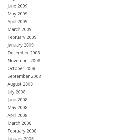
June 2009
May 2009
April 2009
March 2009
February 2009
January 2009
December 2008
November 2008
October 2008
September 2008
August 2008
July 2008
June 2008
May 2008
April 2008
March 2008
February 2008
January 2008