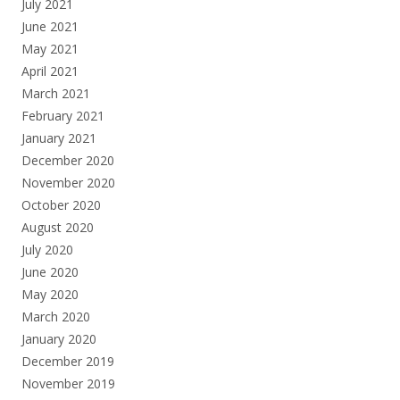
July 2021
June 2021
May 2021
April 2021
March 2021
February 2021
January 2021
December 2020
November 2020
October 2020
August 2020
July 2020
June 2020
May 2020
March 2020
January 2020
December 2019
November 2019