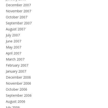
December 2007
November 2007
October 2007
September 2007
August 2007
July 2007
June 2007
May 2007
April 2007
March 2007
February 2007
January 2007
December 2006
November 2006
October 2006
September 2006
August 2006
July 2006