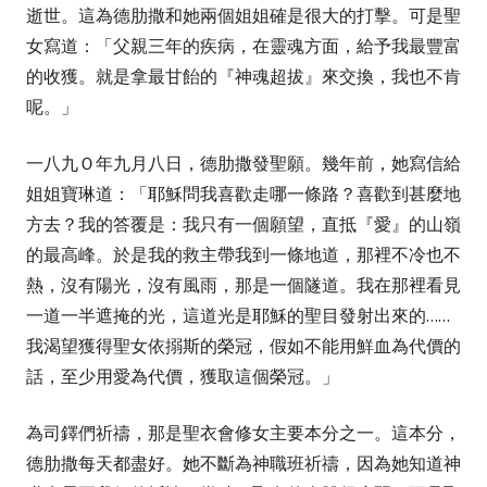
逝世。這為德肋撒和她兩個姐姐確是很大的打擊。可是聖
女寫道：「父親三年的疾病，在靈魂方面，給予我最豐富
的收獲。就是拿最甘飴的『神魂超拔』來交換，我也不肯
呢。」
一八九Ｏ年九月八日，德肋撒發聖願。幾年前，她寫信給
姐姐寶琳道：「耶穌問我喜歡走哪一條路？喜歡到甚麼地
方去？我的答覆是：我只有一個願望，直抵『愛』的山嶺
的最高峰。於是我的救主帶我到一條地道，那裡不冷也不
熱，沒有陽光，沒有風雨，那是一個隧道。我在那裡看見
一道一半遮掩的光，這道光是耶穌的聖目發射出來的……
我渴望獲得聖女依搦斯的榮冠，假如不能用鮮血為代價的
話，至少用愛為代價，獲取這個榮冠。」
為司鐸們祈禱，那是聖衣會修女主要本分之一。這本分，
德肋撒每天都盡好。她不斷為神職班祈禱，因為她知道神