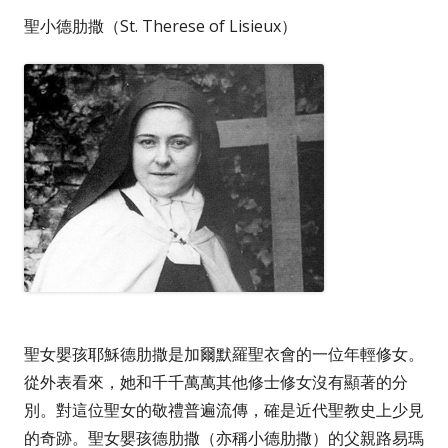
聖小德肋撒（St. Therese of Lisieux）
聖女嬰孩耶穌德肋撒是加爾默羅聖衣會的一位年輕修女。
從外表看來，她和千千萬萬其他修士修女沒有顯著的分
別。對這位聖女的敬禮普遍流傳，確是近代聖教史上少見
的奇跡。聖女嬰孩德肋撒（亦稱小德肋撒）的父親路易瑪