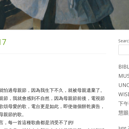
17
Ma
Searc
Si
BIB
MUS
UNC
就怕過母親節，因為我生下不久，就被母親遺棄了。
WIS
親節，我就會感到不自然，因為母親節前後，電視節
下午
歌頌母愛的歌，電台更是如此，即使做個餅乾廣告，
慧眼
母親節的歌。
言，每一首這種歌曲都是消受不了的!
June 