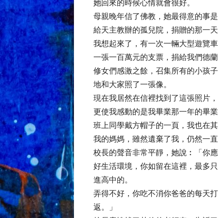
她回來的時候心情就會很好。
母親晚年信了佛教，她最得意的事是
給天主教辦的孤兒院，捐贈的那一天
我想起來了，有一次一輛大型遊覽車
一張一百萬元的支票，捐給我們德蘭
修女們感激之餘，召集所有的小孩子
地和大家照了一張像。
現在我居然在信裡找到了這張照片，
更使我感動的是我畢業那一年的畢業
班上同學戴方帽子的一頁，我也在其
我的媽媽，雖然遺棄了我，仍然一直
校長的聲音非常平靜，她說︰「你應
好生活環境，你如留在這裡，最多只
進高中的。
弄得不好，你吃不消你爸爸的每天打
返。」