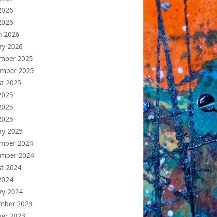
2026
 2026
h 2026
ry 2026
mber 2025
ember 2025
st 2025
2025
2025
 2025
ry 2025
mber 2024
ember 2024
st 2024
2024
ry 2024
mber 2023
ber 2023