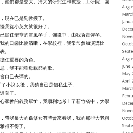
，他們都是交大、清大的研究生和教授，工研院、園
Augu
Marc
，現在已是副教授了。
Janua
怪我從小英文就很好了。
Dece
已擔任聖堂的電風琴手，彌撒中，由我負責彈琴。
Nove
我的口齒比較清晰，在學校裡，我常常參加演講比
Octo
表。
Sept
Augu
擔任重要的角色。
June 
忌，我不能彈母親節的歌。
May 
會自已去彈的。
April
看了小說以後，我猜自己是個私生子。
Marc
遺棄了。
Febru
心家教的義務幫忙，我順利地考上了新竹省中，大學
Dece
Nove
，帶我長大的孫修女有時會來看我，我的那些大老粗
Octo
Sept
雅得不得了。
Augu