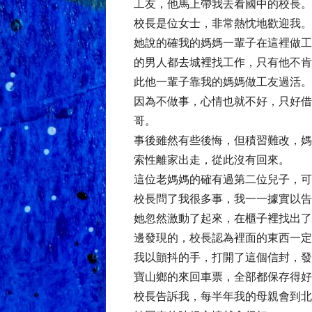
工友，他馬上帶我去看國中的校長。
校長是位女士，非常熱忱地歡迎我。
她說的確我的媽媽一輩子在這裡做工
的男人都去城裡找工作，只有他不肯
此他一輩子靠我的媽媽做工友過活。
因為不做事，心情也就不好，只好借
哥。
事後雖然有些後悔，但積習難改，媽
索性離家出走，從此沒有回來。
這位老媽媽的確有過第二位兒子，可
校長問了我很多事，我一一據實以告
她忽然激動了起來，在櫃子裡找出了
邊發現的，校長認為裡面的東西一定
我以顫抖的手，打開了這個信封，發
寶山鄉的來回車票，全部都保存得好
校長告訴我，每半年我的母親會到北