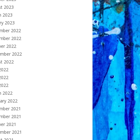
st 2023
h 2023
ry 2023
mber 2022
mber 2022
ber 2022
ember 2022
st 2022
2022
2022
 2022
h 2022
ary 2022
mber 2021
mber 2021
ber 2021
ember 2021
st 2021