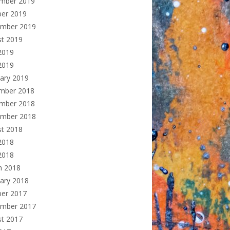
mber 2019
ber 2019
ember 2019
st 2019
2019
2019
ary 2019
mber 2018
mber 2018
ember 2018
st 2018
2018
 2018
h 2018
ary 2018
ber 2017
ember 2017
st 2017