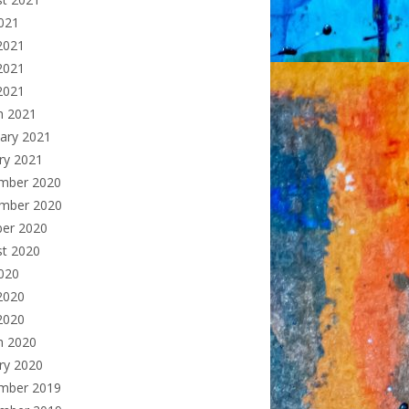
2021
2021
2021
 2021
h 2021
ary 2021
ry 2021
mber 2020
mber 2020
ber 2020
st 2020
2020
2020
2020
h 2020
ry 2020
mber 2019