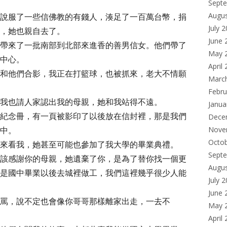
Sept
Augu
說服了一些信佛教的有錢人，湊足了一百萬台幣，捐
July 
，她也親自去了。
June 
帶來了一批南部到北部來進香的善男信女。他們帶了
May 
中心。
April
和他們合影，我正在打籃球，也被抓來，老大不情願
Marc
Febru
我也請人家認出我的母親，她和我站得不遠。
Janua
紀念冊，有一頁被影印了以後放在信封裡，那是我們
Dece
中。
Nove
Octo
來看我，她甚至可能也參加了我大學的畢業典禮。
Sept
該感謝你的母親，她遺棄了你，是為了替你找一個更
Augu
是國中畢業以後去城裡做工，我們這裡幾乎很少人能
July 
June 
罵，說不定也會像你哥哥那樣離家出走，一去不
May 
April