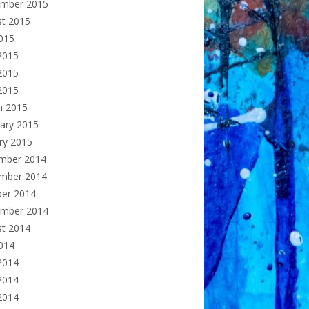
ember 2015
st 2015
2015
2015
2015
 2015
h 2015
ary 2015
ry 2015
mber 2014
mber 2014
ber 2014
ember 2014
st 2014
2014
2014
2014
 2014