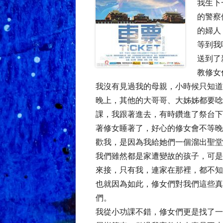
我生下
的警察
的婦人
等到我
送到了
教修女
我沒有見過我的母親，小時候只知道
晚上，其他的大哥哥、大姊姊都要唸
課，我跟著進去，有時鑽進了祭台下
著修女睡著了，好心的修女會不等晚
歡我，是因為我給她們一個溜出聖堂
我們雖然都是家遭變故的孩子，可是
來接，只有我，連家在那裡，都不知
也就因為如此，修女們對我們這些真
們。
我從小功課不錯，修女們更是找了一