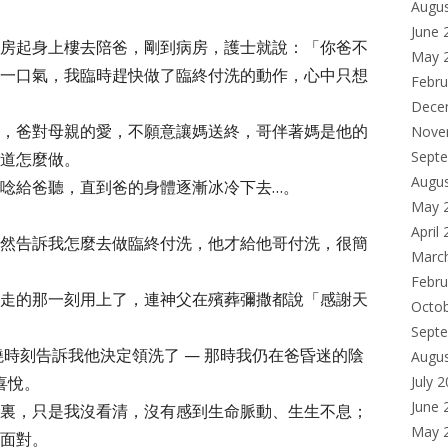
Augu
June 
房起身上樓去陪爸，剛到病房，護士就說：「你爸不
May 
一口氣，我臨時趕快做了臨終付洗的動作，心中只想
Febru
Dece
，爸對母親的愛，不願意讓媽送終，哥伴著媽是他的
Nove
Sept
道怎麼做。
Augu
唸給爸聽，直到爸的身體逐漸冰冷下去…。
May 
April
然告訴我怎麼去做臨終付洗，他才給他哥付洗，很簡
Marc
Febru
走的那一刻用上了，連神父在殯葬彌撒都說「感謝天
Octo
Sept
時刻告訴我他決定領洗了 — 那時我仍在爸昏迷的陰
Augu
喜悅。
July 
June 
裏，只是我沒看清，沒有感到生命脈動、生生不息；
May 
面對。