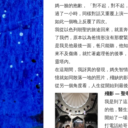
媽一臉的抱歉， 「對不起，對不起
過了一小時，同樣對話又重覆上演一
如此一個晚上反覆了四次。
我從以色列朝聖的旅途回來，就直奔
了我們，原本以為爸情形沒有那麼緊
是我見他最後一面，爸只能聽，他知
來不及傷痛，就忙著處理爸的後事，
靈塔內。
在這期間，我訝異的發現，媽失智情
憶就如同散落一地的照片，殘缺的影
從另一個角度看，人生從開始到最後
殘影 — 
我是到了這
的他，醫生
開始了一場
打電話給哥