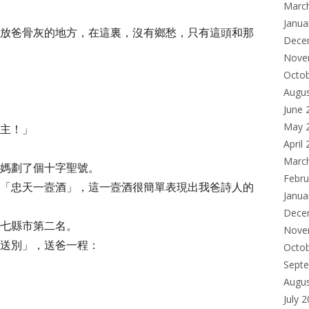
Marc
Janua
放爸骨灰的地方，在這裏，沒有鄉愁，只有這頭和那
Dece
Nove
Octo
Augu
June 
May 
主！」
April
Marc
媽劃了個十字聖號。
Febru
「忠天一壼酒」，這一壼酒很簡單表現出我爸詩人的
Janua
Dece
七縣市第二名。
Nove
送別」，送爸一程：
Octo
Sept
Augu
July 