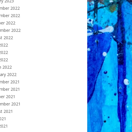
ry 2023
mber 2022
mber 2022
ber 2022
ember 2022
st 2022
2022
2022
 2022
h 2022
ary 2022
mber 2021
mber 2021
ber 2021
ember 2021
st 2021
2021
2021