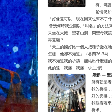
「有」哥說
「爸情況如
「好像還可以，現在回來也幫不了什
曾幾何時我企圖以「叫名」的方法
呆坐在大殿，望著山洞，問聖母我該
再還願？
「天主的國好比一個人把種子撒在地
怎樣，他卻不知道」（谷四26-34）
我不知道我的祈禱，能結出什麼樣的
此的遠；我痛，我痛，求主指引！
殘影 — 
所有朝聖者
我的祈禱，
好的安排，
我觀看著來
祈求。