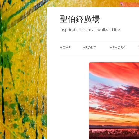
Skip
聖伯鐸廣場
to
content
Inspriration from all walks of life
Primary
HOME
ABOUT
MEMORY
Menu