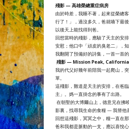
殘影 — 高雄榮總重症病房
由於時差，我睡不著，起來從榮總客
行了！」，過沒多久，爸就嚥下最後
以後天上能找得到爸。
回想當時的殘影，應驗了天主的安排
安慰；他口中「頑皮的臭老二」，知
我翻開了預備好的詩集，一首一首的
殘影 — Mission Peak, California
我的代父好幾年前陪我一起爬山，突
單。
這殘影，難道是天主的安排，在爸臨
主」。媽一直掛念的事有了出路。
在朝聖的大博爾山上，德意兄在拂曉
影裏，找尋我生命的食糧 — 我替他
回想這殘影，冥冥之中，糧一直在那
爸和我都是脈動的一支，應以喜悅心