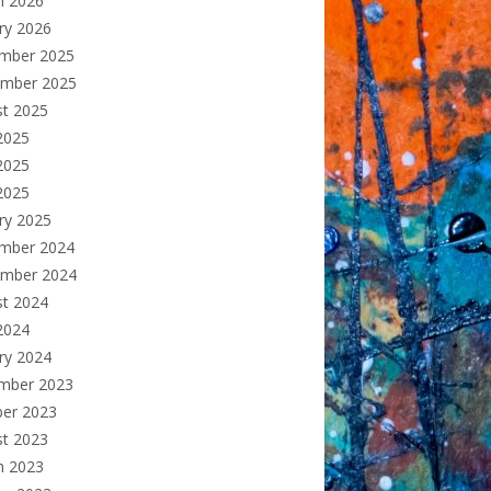
h 2026
ry 2026
mber 2025
ember 2025
st 2025
2025
2025
 2025
ry 2025
mber 2024
ember 2024
st 2024
2024
ry 2024
mber 2023
ber 2023
st 2023
h 2023