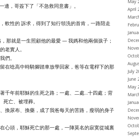
May 
一邊，哥簽下了「不急救同意書」。
April
Marc
，軟性的 訴求，得到了知行領洗的首肯，一路陪走
Febru
Janua
，那就是一生照顧他的最愛 — 我媽和他兩個孩子；
Dece
Nove
的老實人。
Octo
我們。
Augu
留在唸高中時騎腳踏車放學回家，爸等在電桿下的那
July 
June 
May 
著千年前耶穌的生死之路；一處、二處…十四處；背
Marc
、死亡、被埋葬。
Janua
、換尿布、換藥，成了我爸每天的苦路，瘦弱的身子
Dece
Nove
Octo
在心頭，耶穌死亡的那一處，一陣莫名的寂寞從城裏
Sept