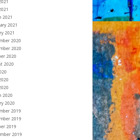
2021
 2021
h 2021
ary 2021
ry 2021
mber 2020
mber 2020
ber 2020
st 2020
2020
2020
2020
h 2020
ry 2020
mber 2019
mber 2019
ber 2019
ember 2019