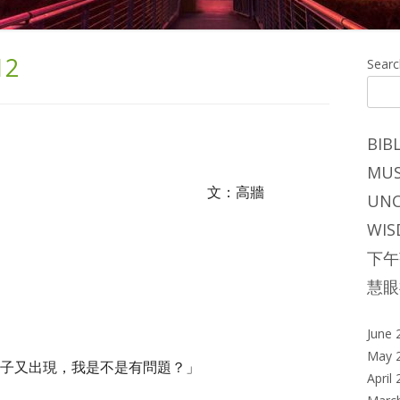
12
Ma
Searc
Si
BIB
MUS
：高牆
UNC
WIS
下午
慧眼
June 
May 
子又出現，我是不是有問題？」
April