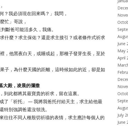
Janua
，
Dece
何？我必須現在回來嗎？」我問，
Nove
麼忙」哥說，
Octo
來判斷爸可能活多久，我痛。
Sept
Augu
求什麼？求主保佑？還是求主接引？或者條件式祈求
June 
May 
裡，他黑夜白天，或睡或起，那種子發芽生長，至於
April
Marc
果子，為什麼天國的距離，這時候如此的近，卻是如
Febru
Dece
聖墓大殿，凌晨的彌撒
Nove
，到此都將其最寶貴的祈求，留在這裏。
Octo
Sept
成了「祈托」 — 我將我爸托付給天主，求主給他最
Augu
還特別強調爸還沒領洗。
July 
來往往不同人種殷切祈禱的表情，求主應許每個人的
June 