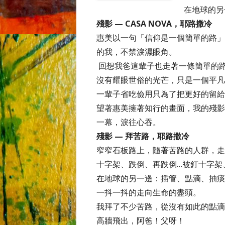
在地球的另
殘影 — CASA NOVA，耶路撒冷
惠美以一句「信仰是一個簡單的路」
的我，不禁淚濕眼角。
回想我爸這輩子也走著一條簡單的路
沒有耀眼世俗的光芒，只是一個平凡
一輩子省吃儉用只為了把更好的留給
望著惠美擁著知行的畫面，我的殘影
一幕，淚往心吞。
殘影 — 拜苦路，耶路撒冷
窄窄石板路上，隨著苦路的人群，走
十字架、跌倒、再跌倒…被釘十字架
在地球的另一邊：插管、點滴、抽痰
一抖一抖的走向生命的盡頭。
我拜了不少苦路，從沒有如此的點滴
高牆飛出，阿爸！父呀！