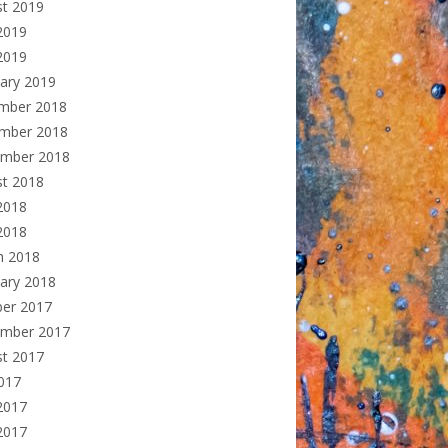
st 2019
2019
2019
ary 2019
mber 2018
mber 2018
ember 2018
st 2018
2018
 2018
h 2018
ary 2018
ber 2017
ember 2017
st 2017
2017
2017
2017