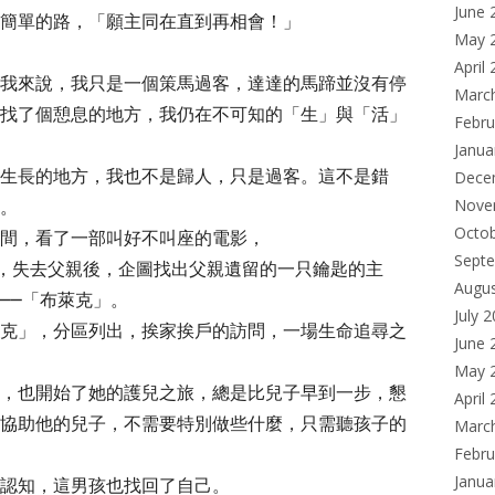
June 
簡單的路，「願主同在直到再相會！」
May 
April
我來說，我只是一個策馬過客，達達的馬蹄並沒有停
Marc
找了個憩息的地方，我仍在不可知的「生」與「活」
Febru
Janua
生長的地方，我也不是歸人，只是過客。這不是錯
Dece
。
Nove
Octo
間，看了一部叫好不叫座的電影，
Sept
中，失去父親後，企圖找出父親遺留的一只鑰匙的主
Augu
──「布萊克」。
July 
克」，分區列出，挨家挨戶的訪問，一場生命追尋之
June 
May 
，也開始了她的護兒之旅，總是比兒子早到一步，懇
April
協助他的兒子，不需要特別做些什麼，只需聽孩子的
Marc
Febru
Janua
認知，這男孩也找回了自己。