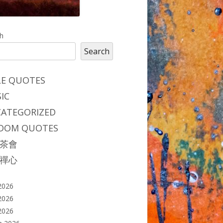
in
h
Search
debar
LE QUOTES
IC
ATEGORIZED
DOM QUOTES
茶會
禪心
2026
2026
 2026