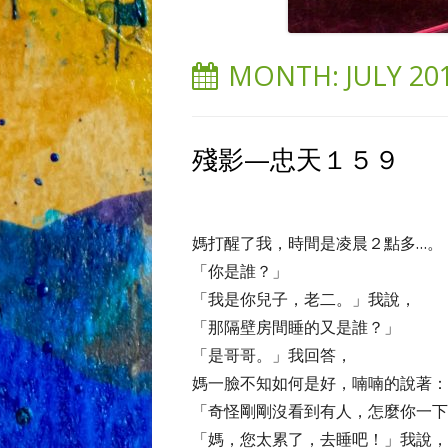
MONTH:
JULY 20
殘影—忠天１５９
文
媽打醒了我，時間是凌晨２點多…。
「你是誰？」
「我是你兒子，老二。」我說，
「那隔壁房間睡的又是誰？」
「是哥哥。」我回答，
媽一臉不知如何是好，喃喃的說著：
「奇怪剛剛沒看到有人，怎麼你一下
「媽，您太累了，去睡吧！」我說，