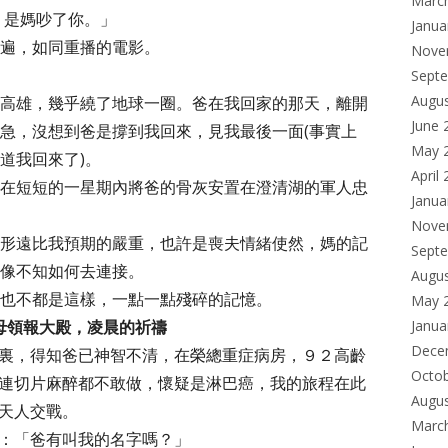
Marc
，是媽吵了你。」
Janua
遍，如同重播的電影。
Nove
Sept
Augu
高雄，幾乎繞了地球一圈。爸在我回家的那天，離開
June 
急，沒想到爸是撐到我回來，見我最後一面(事實上
May 
道我回來了)。
April
在短短的一星期內將爸的骨灰安置在澄清湖的軍人忠
Janua
Nove
形遠比我預期的嚴重，也許是喪夫情緒使然，媽的記
Sept
像不知如何去連接。
Augu
也不都是這樣，一點一點殘碎的記憶。
May 
聖母領報大殿，凌晨的祈禱
Janua
Dece
裏，得知爸已神智不清，在榮總重症病房，９２高齡
Octo
連切片麻醉都不敢做，懷疑是淋巴癌，我的旅程在此
Augu
天人交戰。
Marc
：「爸有叫我的名字嗎？」