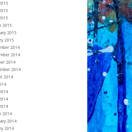
2015
2015
 2015
h 2015
ary 2015
ry 2015
mber 2014
mber 2014
ber 2014
ember 2014
st 2014
2014
2014
2014
 2014
h 2014
ary 2014
ry 2014