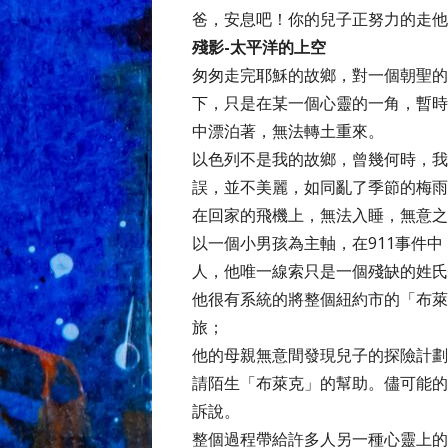
爸，安息吧！你的兒子正努力的走他
殘影-太平洋的上空
匆匆走完耶穌的故鄉，對一個朝聖的
下，只是在某一個心靈的一角，暫時
中漂泊著，無法轉土重來。
以色列不是我的故鄉，曾幾何時，我
誤，並不美麗，如同亂了季節的梅雨
在回家的飛機上，無法入睡，無意之
以一個小男孩為主軸，在911事件
人，他唯一線索只是一個殘缺的姓氏
他很有系統的將整個紐約市的「布萊
旅；
他的母親無意間發現兒子的探險計劃
請陌生「布萊克」的幫助。儘可能的
訴說。
整個過程帶給許多人另一種心靈上的