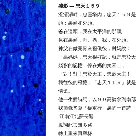
殘影 — 忠天１５９
澄清湖畔，忠靈塔內，忠天１５９是
頭；裏頭和外頭。
爸在這頭，我在太平洋的那頭;
爸在裏頭，哥、媽、我，在外頭。
神父在做完骨灰禮儀後，對媽說：
「高媽媽，忠天很好記，就是忠於天
殘影的記憶，停在媽的笑容上，
「對！對！忠於天主，忠於天主！」
我往後的殘憶：「忠天１５９」就是
情懷。
他一生愛詩詞，以９０高齡拿到南部
我節錄爸寫「從軍行」裏的一首詩「
江南江北夢長迴
鳳翔此去無多路
轉土重來再舉杯