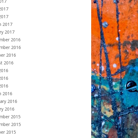
2017
2017
2017
h 2017
ry 2017
mber 2016
mber 2016
ber 2016
st 2016
2016
2016
 2016
h 2016
ary 2016
ry 2016
mber 2015
mber 2015
ber 2015