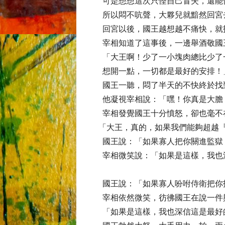
可是想想這次只怪自己冒失，還能
所以悶不吭聲，大夥兒就黯然回宮
回宮以後，國王越想越不痛快，就
宰相知道了這事後，一邊舉酒敬國
「大王啊！少了一小塊肉總比少了
想開一點，一切都是最好的安排
國王一聽，悶了半天的不快終於找
他凝視宰相說：「嘿！你真是大膽
宰相發覺國王十分憤怒，卻也毫不
「大王，真的，如果我們能夠超越
國王說：「如果寡人把你關進監獄
宰相微笑說：「如果是這樣，我也深
國王說：「如果寡人吩咐侍衛把你
宰相依然微笑，彷彿國王在說一件
「如果是這樣，我也深信這是最好