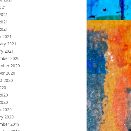
2021
2021
2021
 2021
h 2021
ary 2021
ry 2021
mber 2020
mber 2020
ber 2020
st 2020
2020
2020
2020
h 2020
ry 2020
mber 2019