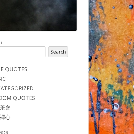
in
h
Search
debar
LE QUOTES
IC
ATEGORIZED
DOM QUOTES
茶會
禪心
2026