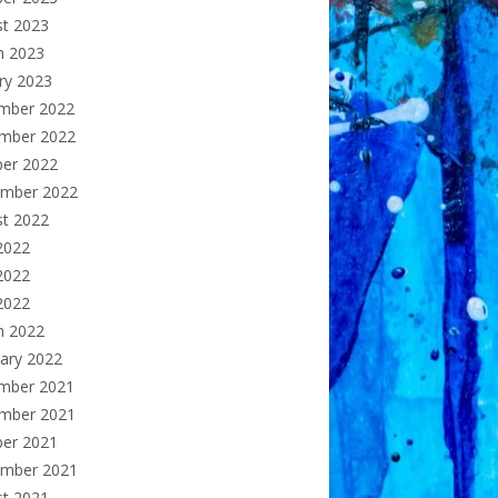
st 2023
h 2023
ry 2023
mber 2022
mber 2022
ber 2022
ember 2022
st 2022
2022
2022
 2022
h 2022
ary 2022
mber 2021
mber 2021
ber 2021
ember 2021
st 2021