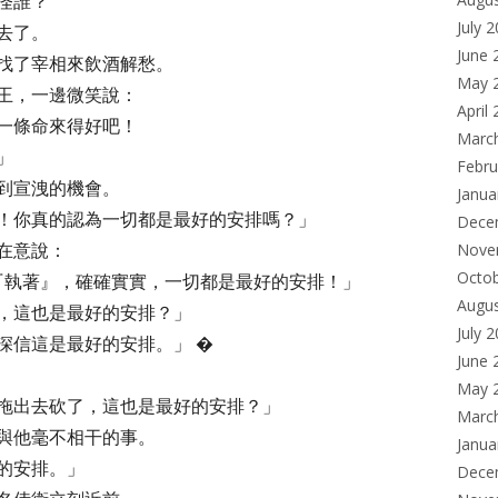
怪誰？
July 
去了。
June 
找了宰相來飲酒解愁。
May 
王，一邊微笑說：
April
一條命來得好吧！
Marc
！」
Febru
到宣洩的機會。
Janua
！你真的認為一切都是最好的安排嗎？」
Dece
在意說：
Nove
Octo
『執著』，確確實實，一切都是最好的安排！」
Augu
，這也是最好的安排？」
July 
信這是最好的安排。」 �
June 
May 
拖出去砍了，這也是最好的安排？」
Marc
與他毫不相干的事。
Janua
的安排。」
Dece