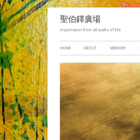
Skip
聖伯鐸廣場
to
content
Inspriration from all walks of life
Primary
HOME
ABOUT
MEMORY
Menu