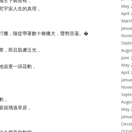
國王下鄉巡視，
May 
究宇宙人生的真理，
April
Marc
Janua
打獵，隨從帶著數十條獵犬，聲勢浩蕩。�
Nove
Sept
實，而且肌膚泛光，
Augu
June 
May 
地追逐一頭花豹，
April
Janua
Nove
Sept
豹，
Augu
眼就飛過草原，
May 
Janua
Dece
Octo