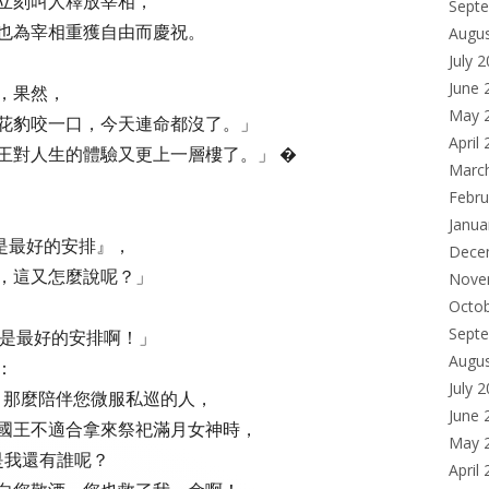
立刻叫人釋放宰相，
Sept
也為宰相重獲自由而慶祝。
Augu
July 
June 
，果然，
May 
花豹咬一口，今天連命都沒了。」
April
對人生的體驗又更上一層樓了。」 �
Marc
Febru
Janua
是最好的安排』，
Dece
，這又怎麼說呢？」
Nove
Octo
Sept
是最好的安排啊！」
Augu
說：
July 
，那麼陪伴您微服私巡的人，
June 
國王不適合拿來祭祀滿月女神時，
May 
不是我還有誰呢？
April