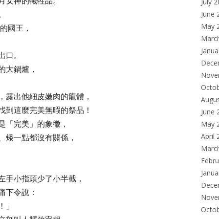
滿月女神的犧牲品。
July 
。
June 
May 
的國王，
Marc
！
Janua
出口。
Dece
的大鍋爐，
Nove
。
Octo
，露出他細皮嫩肉的龍體，
Augu
找到這麼完美無暇的祭品！
June 
是「完美」的象徵，
May 
April
、矮一點都沒有關係，
Marc
Febru
Janua
左手小指頭少了小半截，
Dece
痛下令說：
Nove
！」
Octo