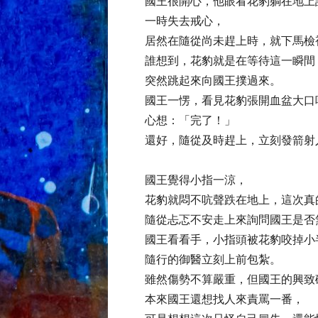
國王很開心，他眼看花豹躺在地上
一時失去戒心，
居然在隨從尚未趕上時，就下馬檢
誰想到，花豹就是在等待這一瞬間，
突然跳起來向國王撲過來。
國王一愣，看見花豹張開血盆大口
心想：「完了！」
還好，隨從及時趕上，立刻發箭射
國王覺得小指一涼，
花豹就悶不吭聲跌在地上，這次真
隨從忐忑不安走上來詢問國王是否
國王看看手，小指頭被花豹咬掉小
隨行的御醫立刻上前包紮。
雖然傷勢不算嚴重，但國王的興致
本來國王還想找人來責罵一番，