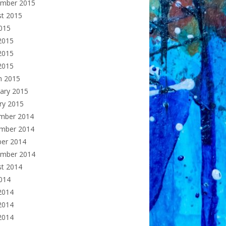
ember 2015
st 2015
2015
2015
2015
 2015
h 2015
ary 2015
ry 2015
mber 2014
mber 2014
ber 2014
ember 2014
st 2014
2014
2014
2014
 2014