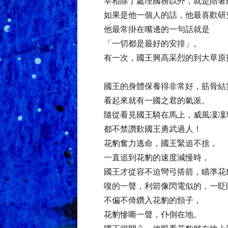
宰相除了處理國務以外，就是陪著
如果是他一個人的話，他最喜歡研
他最常掛在嘴邊的一句話就是
「一切都是最好的安排」。
有一次，國王興高采烈的到大草原
國王的身體保養得非常好，筋骨結
看起來就有一國之君的氣派。
隨從看見國王騎在馬上，威風凜凜
都不禁讚歎國王勇武過人！
花豹奮力逃命，國王緊追不捨，
一直追到花豹的速度減慢時，
國王才從容不迫彎弓搭箭，瞄準花
嗖的一聲，利箭像閃電似的，一眨
不偏不倚鑽入花豹的頸子，
花豹慘嘶一聲，仆倒在地。