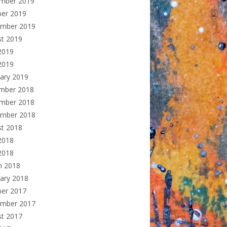
mber 2019
ber 2019
ember 2019
st 2019
2019
2019
ary 2019
mber 2018
mber 2018
ember 2018
st 2018
2018
 2018
h 2018
ary 2018
ber 2017
ember 2017
st 2017