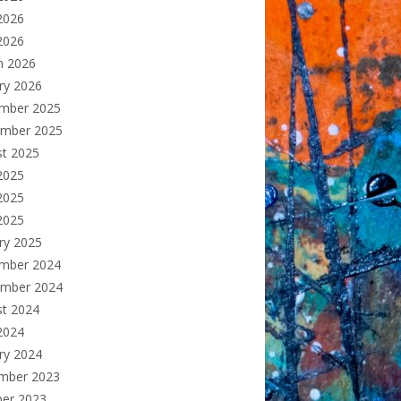
2026
 2026
h 2026
ry 2026
mber 2025
ember 2025
st 2025
2025
2025
 2025
ry 2025
mber 2024
ember 2024
st 2024
2024
ry 2024
mber 2023
ber 2023