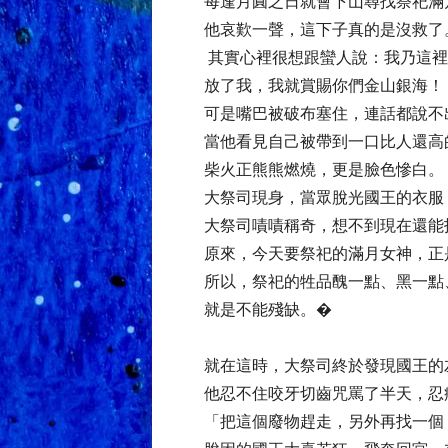
每逢月圓之日就會下山尋找祭祀
他哀歎一聲，這下子真的是沒救了
其實心裡很想跟蠻人說：我乃這裡
放了我，我就賞賜你們金山銀海
可是嘴巴被破布塞住，連話都說不
當他看見自己被帶到一口比人還高
柴火正熊熊燃燒，更是臉色慘白
大祭司現身，當眾脫光國王的衣服
大祭司嘖嘖稱奇，想不到現在還能
原來，今天要祭祀的滿月女神，正
所以，祭祀的牲品醜一點、黑一點
就是不能殘缺。�
就在這時，大祭司終於發現國王的
他忍不住咬牙切齒咒罵了半天，忍
「把這個廢物趕走，另外再找一個