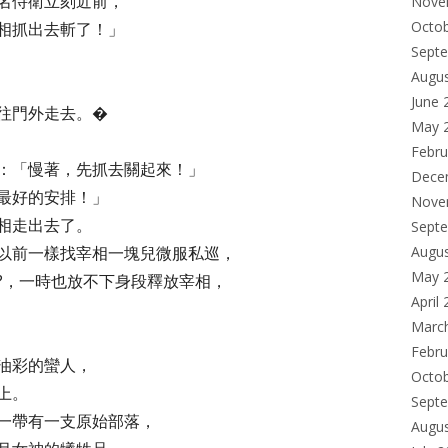
名侍衛立刻近前，
Nove
Octo
相抓出去斬了！」
Sept
Augu
June 
往門外走去。�
May 
Febru
：「慢著，先抓去關起來！」
Dece
最好的安排！」
Nove
相走出去了。
Sept
以前一樣找宰相一塊兒微服私巡，
Augu
May 
?，一時也放不下身段釋放宰相，
April
Marc
Febru
油彩的蠻人，
Octo
上。
Sept
一帶有一支原始部落，
Augu