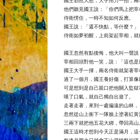
國王勃然大怒，大手用力一拍，兩
他們聽見國王說：「你們馬上把宰
侍衛愣住，一時不知如何反應。
國王說：「還不快點，等什麼？」
侍衛如夢初醒，上前架起宰相，就
國王忽然有點後悔，他大叫一聲說
宰相回頭對他一笑，說：「這也是
國王大手一揮，兩名侍衛就架著宰
過了一個月，國王養好傷，打算像
可是想到是自己親口把他關入監獄
嘆了口氣，就自己獨自出遊了。
走著走著，來到一處偏遠的山林，
忽然從山上衝下一隊臉上塗著紅黃
三兩下就把他五花大綁，帶回高山
國王這時才想到今天正是滿月，這