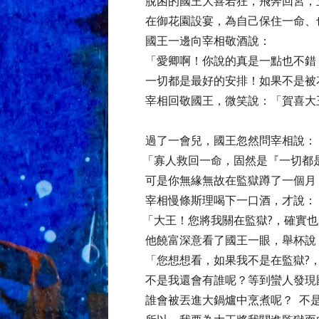
脫困的國王大喜若狂，飛奔回宮，
在御花園設宴，為自己保住一命、
國王一邊向宰相敬酒說：
「愛卿啊！你說的真是一點也不錯
一切都是最好的安排！如果不是被
宰相回敬國王，微笑說：「賀喜大王
過了一會兒，國王忽然問宰相說：
「寡人救回一命，固然是『一切都
可是你無緣無故在監獄蹲了一個月
宰相慢條斯理喝下一口酒，才說：
「大王！您將我關在監獄?，確實也
他饒富深意看了國王一眼，舉杯
「您想想看，如果我不是在監獄?
不是我還會有誰呢？等到蠻人發現
誰會被丟進大鍋爐中烹煮呢？ 