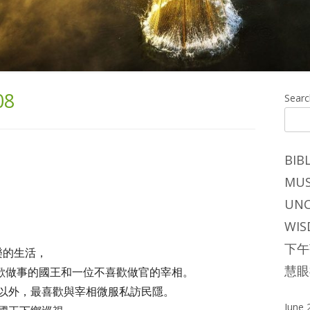
08
Ma
Searc
Si
BIB
MUS
UNC
WIS
下午
樂的生活，
慧眼
歡做事的國王和一位不喜歡做官的宰相。
以外，最喜歡與宰相微服私訪民隱。
June 