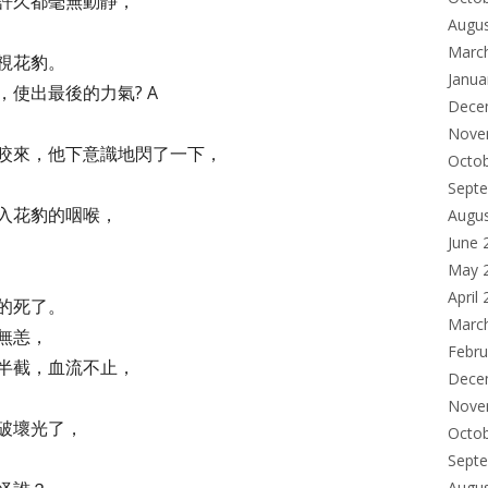
許久都毫無動靜，
Augu
Marc
視花豹。
Janua
使出最後的力氣? A
Dece
Nove
咬來，他下意識地閃了一下，
Octo
Sept
入花豹的咽喉，
Augu
June 
May 
April
的死了。
Marc
無恙，
Febru
半截，血流不止，
Dece
Nove
破壞光了，
Octo
Sept
Augu