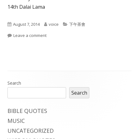
14th Dalai Lama
Published
Author
Categories
August 7, 2014
voice
下午茶會
on
on enemies
Leave a comment
Main
Search
Search
Sidebar
BIBLE QUOTES
MUSIC
UNCATEGORIZED