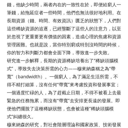
錢，他缺少時間，兩者內在的一致性在於，即便給窮人一
筆錢，給拖延症者一些時間，他們也無法很好地利用。在
長期資源（錢、時間、有效資訊）匱乏的狀態下，人們對
這些稀缺資源的追逐，已經壟斷了這些人的注意力，以至
於忽視了更重要更有價值的因素，造成心理的焦慮和資源
管理困難。也就是說，當你特別窮或特別沒時間的時候，
你的智力和判斷力都會全面下降，導致進一步失敗。
研究進一步解釋，長期的資源稀缺培養出了“稀缺頭腦模
式”，導致失去決策所需的心力——穆來納森稱之為“帶
寬”（bandwidth）。一個窮人，為了滿足生活所需，不
得不精打細算，沒有任何“帶寬”來考慮投資和發展事宜；
一個過度忙碌的人，為了趕截止日期，不得不被看上去最
緊急的任務拖累，而沒有“帶寬”去安排更長遠的發展。即
便他們擺脫了這種稀缺狀態，也會被這種“稀缺頭腦模
式”糾纏很久。
穆來納森的研究，對社會階層理論和國家政策、技術發展