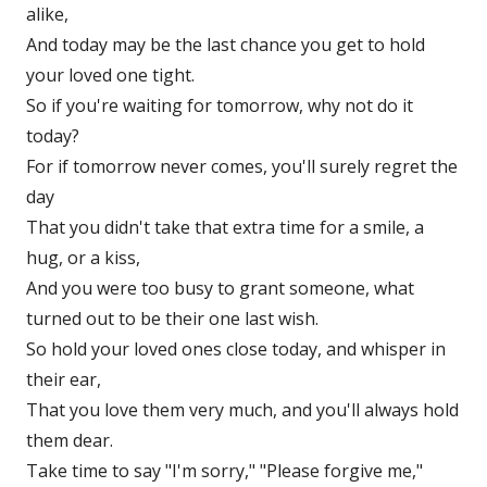
alike,
And today may be the last chance you get to hold
your loved one tight.
So if you're waiting for tomorrow, why not do it
today?
For if tomorrow never comes, you'll surely regret the
day
That you didn't take that extra time for a smile, a
hug, or a kiss,
And you were too busy to grant someone, what
turned out to be their one last wish.
So hold your loved ones close today, and whisper in
their ear,
That you love them very much, and you'll always hold
them dear.
Take time to say "I'm sorry," "Please forgive me,"