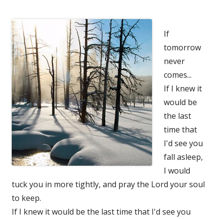
If
tomorrow
never
comes...
If I knew it
would be
the last
time that
I'd see you
fall asleep,
I would
tuck you in more tightly, and pray the Lord your soul
to keep.
If I knew it would be the last time that I'd see you