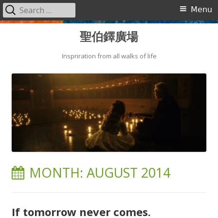
Search
Primary
Menu
for:
Menu
Skip
聖伯鐸廣場
to
content
Inspriration from all walks of life
MONTH:
AUGUST 2014
If tomorrow never comes.