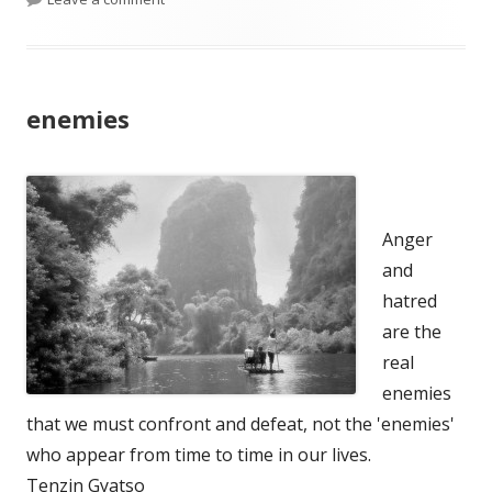
enemies
Anger
and
hatred
are the
real
enemies
that we must confront and defeat, not the 'enemies'
who appear from time to time in our lives.
Tenzin Gyatso