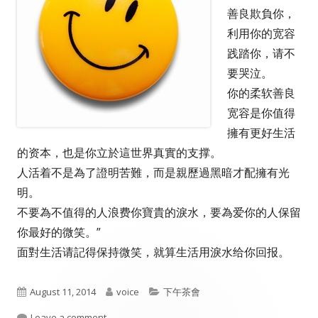
善良欺負你，
利用你的宽容
践踏你，请不
要哭泣。
你的柔软善良
宽容是你值得
擁有更好生活
的资本，也是你立於這世界真實的支撑。
人活着不是為了證明苦難，而是親歷過黑暗才配擁有光
明。
不要為不值得的人浪费你寶貴的淚水，要為爱你的人保留
你最好的微笑。”
面對生活请記得保持微笑，就算生活用淚水给你回报。
Published
Author
Categories
August 11, 2014
voice
下午茶會
on
on 微笑
Leave a comment