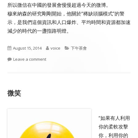
所以微信在中國的發展會慢慢超過今天的微博。
穆來納森的研究剛剛開始，他關於“稀缺頭腦模式”的警
示，是我們這個資訊和人口爆炸、平均時間和資源都加速
減少的時代的一盞指路明燈。
Published
Author
Categories
August 15, 2014
voice
下午茶會
on
on 窮人
Leave a comment
微笑
“如果有人利用
你的柔軟攻擊
你，利用你的