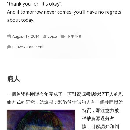
"thank you" or "it's okay".
And if tomorrow never comes, you'll have no regrets
about today.
Published
Author
Categories
August 17, 2014
voice
下午茶會
on
on If tomorrow never comes.
Leave a comment
窮人
一個跨學科團隊今年完成了一項對資源稀缺狀況下人的思
維方式的研究，結論是：
和過於忙碌的人有一個共同思維
特質，即注意力被
稀缺資源過分占
據，引起認知和判