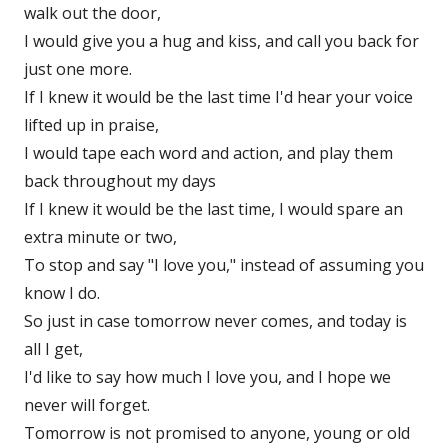
walk out the door,
I would give you a hug and kiss, and call you back for
just one more.
If I knew it would be the last time I'd hear your voice
lifted up in praise,
I would tape each word and action, and play them
back throughout my days
If I knew it would be the last time, I would spare an
extra minute or two,
To stop and say "I love you," instead of assuming you
know I do.
So just in case tomorrow never comes, and today is
all I get,
I'd like to say how much I love you, and I hope we
never will forget.
Tomorrow is not promised to anyone, young or old