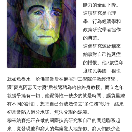
斷力的全面下降。
這項研究是心理
學、行為經濟學和
政策研究學者協作
的典范。
這個研究源於穆來
納森對自己拖延症
的憎恨。他7歲從印
度移民美國，很快
就如魚得水，哈佛畢業后在麻省理工學院任教經濟學，
獲“麥克阿瑟天才獎”后被返聘為哈佛終身教授。而立之年
就幾乎擁有一切，他覺得惟一缺少的就是時間，腦袋里總
有不同的計劃，想把自己分成幾份去“多任務”執行，結果
卻常常陷入過分承諾、無法兌現的泥潭。
穆來納森把正在做的國際扶貧研究和自己的問題聯系起
來，竟發現他和窮人的焦慮驚人地類似。窮人們缺少金