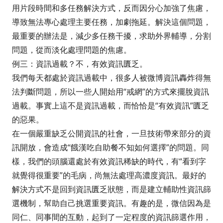
用片段時間和多任務解決方式，反而因分心加強了焦慮，
導致無法專心處理主要任務，加劇拖延。解決這個問題，
最重要的辦法是，減少多任務干擾，求助外界輔導，分割
問題，從而淡化處理問題的焦慮。
例三：資訊過載？不，有效資訊匱乏。
我們每天都處於資訊過載中，很多人被微博資訊轟炸得無
法判斷問題，所以一些人開始用“戒網”的方式來擺脫資訊
過載。事實上這不是資訊過載，而恰恰是“有效資訊”匱乏
的惡果。
在一個嚴重缺乏公開資訊的社會，一旦技術帶來部分的資
訊開放，會造成“餓漢吃自助餐不知如何選擇”的問題。同
樣，我們的頭腦還處於有效資訊稀缺的時代，有“看到字
就覺得很重要”的毛病，尚無法處理高濃度資訊。最好的
解決方式不是回到資訊匱乏狀態，而是建立輔助性資訊篩
選機制，幫助自己挑選重要資訊。有趣的是，微信因為是
同仁、同事間的互動，起到了一定程度的資訊篩選作用，