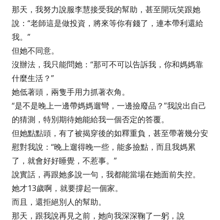
那天，我努力說服李慧接受我的幫助，甚至開玩笑跟她
說：“老師這是做投資，將來等你有錢了，連本帶利還給
我。”
但她不同意。
沒辦法，我只能問她：“那可不可以告訴我，你和媽媽靠
什麼生活？”
她低著頭，兩隻手用力抓著衣角。
“是不是晚上一邊帶媽媽遛彎，一邊撿廢品？”我說出自己
的猜測，特別期待她能給我一個否定的答覆。
但她點點頭，有了被揭穿後的如釋重負，甚至帶著幾分安
慰對我說：“晚上遛得晚一些，能多撿點，而且我媽累
了，就會好好睡覺，不惹事。”
說實話，再跟她多說一句，我都能當場在她面前失控。
她才13歲啊，就要撐起一個家。
而且，還拒絕別人的幫助。
那天，跟我說再見之前，她向我深深鞠了一躬，說