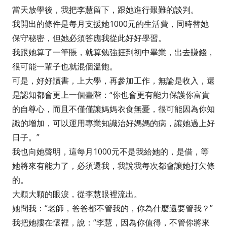
當天放學後，我把李慧留下，跟她進行艱難的談判。
我開出的條件是每月支援她1000元的生活費，同時替她
保守秘密，但她必須答應我從此好好學習。
我跟她算了一筆賬，就算勉強捱到初中畢業，出去賺錢，
很可能一輩子也就混個溫飽。
可是，好好讀書，上大學，再參加工作，無論是收入，還
是認知都會更上一個臺階：“你也會更有能力保護你富貴
的自尊心，而且不僅僅讓媽媽衣食無憂，很可能因為你知
識的增加，可以運用專業知識治好媽媽的病，讓她過上好
日子。”
我也向她聲明，這每月1000元不是我給她的，是借，等
她將來有能力了，必須還我，我說我每次都會讓她打欠條
的。
大顆大顆的眼淚，從李慧眼裡流出。
她問我：“老師，爸爸都不管我的，你為什麼還要管我？”
我把她摟在懷裡，說：“李慧，因為你值得，不管你將來