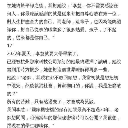
在她終於平靜之後，我對她說：“李慧，你不需要感謝任
何人，你最應該感謝的就是從來都把自尊心放在第一位，
對人生拼盡全力的自己。而老師，這輩子，也因為能夠認
識你，對自己從事的職業多了很多熱愛。孩子，了不起
的，從來都是你自己。”
17
2022年夏天，李慧就要大學畢業了。
已經被杭州那家科技公司預訂的她最終選擇了讀研，她說
書到用時方恨少，她想對這個世界瞭解得再多一些。
她說：“老師，我現在都不敢回頭想，我當初就是想把初
中混完，然後就混社會，養家糊口的，你說，我是怎麼敢
的？”
所有的苦難，只有熬過去了，才會成為笑談。
我問李慧：“國家機密檔的保存期限最高不超過30年，老
師想問問，咱倆當年的那個秘密啥時可以公開？我很想，
跟現在的學生聊聊你。”