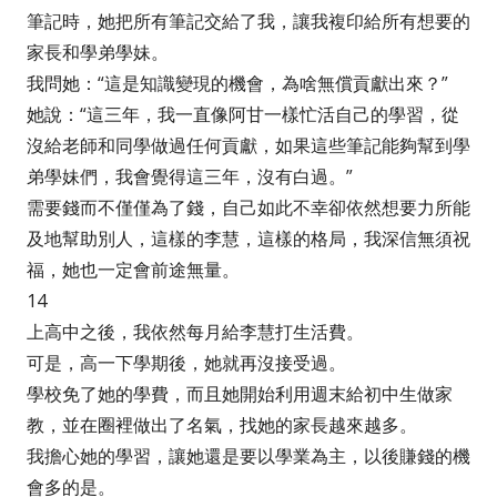
筆記時，她把所有筆記交給了我，讓我複印給所有想要的
家長和學弟學妹。
我問她：“這是知識變現的機會，為啥無償貢獻出來？”
她說：“這三年，我一直像阿甘一樣忙活自己的學習，從
沒給老師和同學做過任何貢獻，如果這些筆記能夠幫到學
弟學妹們，我會覺得這三年，沒有白過。”
需要錢而不僅僅為了錢，自己如此不幸卻依然想要力所能
及地幫助別人，這樣的李慧，這樣的格局，我深信無須祝
福，她也一定會前途無量。
14
上高中之後，我依然每月給李慧打生活費。
可是，高一下學期後，她就再沒接受過。
學校免了她的學費，而且她開始利用週末給初中生做家
教，並在圈裡做出了名氣，找她的家長越來越多。
我擔心她的學習，讓她還是要以學業為主，以後賺錢的機
會多的是。