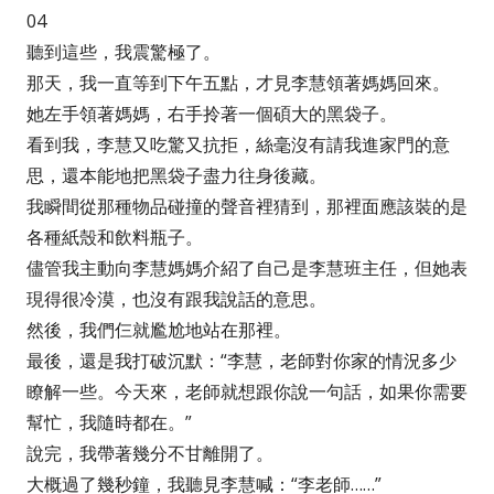
04
聽到這些，我震驚極了。
那天，我一直等到下午五點，才見李慧領著媽媽回來。
她左手領著媽媽，右手拎著一個碩大的黑袋子。
看到我，李慧又吃驚又抗拒，絲毫沒有請我進家門的意
思，還本能地把黑袋子盡力往身後藏。
我瞬間從那種物品碰撞的聲音裡猜到，那裡面應該裝的是
各種紙殼和飲料瓶子。
儘管我主動向李慧媽媽介紹了自己是李慧班主任，但她表
現得很冷漠，也沒有跟我說話的意思。
然後，我們仨就尷尬地站在那裡。
最後，還是我打破沉默：“李慧，老師對你家的情況多少
瞭解一些。今天來，老師就想跟你說一句話，如果你需要
幫忙，我隨時都在。”
說完，我帶著幾分不甘離開了。
大概過了幾秒鐘，我聽見李慧喊：“李老師……”