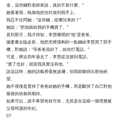
道，這些錢對老師來說，真的不算什麼。”
她看著我，執拗地把信封放到我手上。
我忍不住問她：“這些錢，從哪兒來的？”
她說：“把他留給我的手機賣了。”
直到那天，我才得知，李慧嘴裡的“他”是爸爸。
拋妻棄女臨走前，他把兜裡僅剩的一點錢給李慧買了部手
機，對她說：“等爸爸混好了，給你打電話。”
可是，將近四年過去了，李慧從沒接到電話。
“賣了也好，就當我其實沒有他。”
說這話時，她的語氣裡毫無波瀾，但我卻聽得出那份絕
望。
她不僅僅是賣掉了爸爸給她的手機，而是斷掉了自己對他
最後的依賴與期待。
如果可以，誰不希望有枝可依，尤其是在這樣一個理應被
父母呵護的年紀。
07