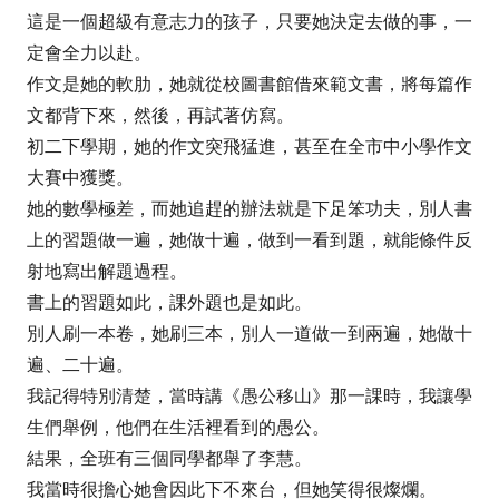
這是一個超級有意志力的孩子，只要她決定去做的事，一
定會全力以赴。
作文是她的軟肋，她就從校圖書館借來範文書，將每篇作
文都背下來，然後，再試著仿寫。
初二下學期，她的作文突飛猛進，甚至在全市中小學作文
大賽中獲獎。
她的數學極差，而她追趕的辦法就是下足笨功夫，別人書
上的習題做一遍，她做十遍，做到一看到題，就能條件反
射地寫出解題過程。
書上的習題如此，課外題也是如此。
別人刷一本卷，她刷三本，別人一道做一到兩遍，她做十
遍、二十遍。
我記得特別清楚，當時講《愚公移山》那一課時，我讓學
生們舉例，他們在生活裡看到的愚公。
結果，全班有三個同學都舉了李慧。
我當時很擔心她會因此下不來台，但她笑得很燦爛。