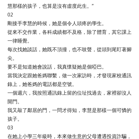
慧那樣的孩子，也算是沒有虛度此生。”
02
剛接手李慧的時候，她是個令人頭疼的學生。
從來不交作業，各科成績都不及格，除了體育，其它課上
一律睡覺。
每次找她談話，她既不頂撞，也不吱聲，從頭到尾盯著腳
尖。
要不是知道她會說話，我真懷疑她是個啞巴。
當我決定跟她爸媽聯繫，做一次家訪時，才發現家校通訊
錄上，她爸媽的電話都是空號。
一個週六，我按照通訊錄上留的位址找過去，家裡卻沒人
開門。
我又敲了鄰居的門，一問才得知，李慧是那樣一個可憐的
孩子。
03
在她上小學三年級時，本來做生意的父母遭遇投資詐騙，