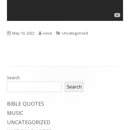
Published
Author
Categories
May 10, 2022
voice
Uncategorized
on
Main
Search
Search
Sidebar
BIBLE QUOTES
MUSIC
UNCATEGORIZED