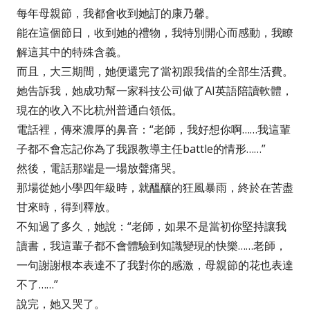
每年母親節，我都會收到她訂的康乃馨。
能在這個節日，收到她的禮物，我特別開心而感動，我瞭
解這其中的特殊含義。
而且，大三期間，她便還完了當初跟我借的全部生活費。
她告訴我，她成功幫一家科技公司做了AI英語陪讀軟體，
現在的收入不比杭州普通白領低。
電話裡，傳來濃厚的鼻音：“老師，我好想你啊……我這輩
子都不會忘記你為了我跟教導主任battle的情形……”
然後，電話那端是一場放聲痛哭。
那場從她小學四年級時，就醞釀的狂風暴雨，終於在苦盡
甘來時，得到釋放。
不知過了多久，她說：“老師，如果不是當初你堅持讓我
讀書，我這輩子都不會體驗到知識變現的快樂……老師，
一句謝謝根本表達不了我對你的感激，母親節的花也表達
不了……”
說完，她又哭了。