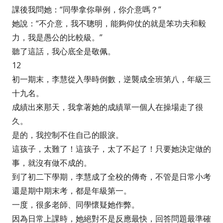
課後我問她：“同學拿你舉例，你介意嗎？”
她說：“不介意，我不聰明，能夠仰仗的就是笨功夫和毅
力，我是愚公的比較級。”
聽了這話，我心底全是敬佩。
12
初一期末，李慧從入學時倒數，逆襲成全班第八，年級三
十九名。
成績出來那天，我拿著她的成績單一個人在操場走了很
久。
是的，我控制不住自己的眼淚。
這孩子，太難了！這孩子，太了不起了！只要她決定做的
事，就沒有做不成的。
到了初二下學期，李慧成了全校的傳奇，不管是日常小考
還是期中期末考，都是年級第一。
一度，很多老師、同學懷疑她作弊。
因為日常上課時，她絕對不是反應最快，回答問題最準確