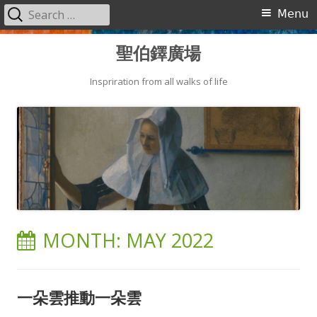
Search
Primary
Menu
for:
Menu
Skip
聖伯鐸廣場
to
content
Inspriration from all walks of life
MONTH:
MAY 2022
一朵雲推動一朵雲