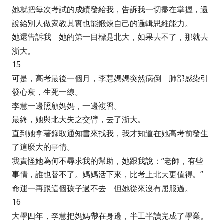
她就把每次考試的成績發給我，告訴我一切盡在掌握，還
說給別人做家教其實也能鍛煉自己的邏輯思維能力。
她還告訴我，她的第一目標是北大，如果去不了，那就去
浙大。
15
可是，高考最後一個月，李慧媽媽突然病倒，肺部感染引
發心衰，生死一線。
李慧一邊照顧媽媽，一邊複習。
最終，她與北大失之交臂，去了浙大。
直到她拿著錄取通知書來找我，我才知道在她高考前發生
了這麼大的事情。
我責怪她為何不尋求我的幫助，她跟我說：“老師，有些
事情，誰也替不了。媽媽活下來，比考上北大更值得。”
命運一再跟這個孩子過不去，但她從來沒有屈服過。
16
大學四年，李慧把媽媽帶在身邊，半工半讀完成了學業。