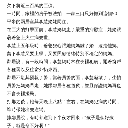
欠下將近三百萬的巨債。
一時間，家裡的房子被法拍，一家三口只好搬到這個50
平米的兩居室與李慧姥姥同住。
在巨大的打擊面前，李慧媽媽患了嚴重的抑鬱症，姥姥跟
著著急上火生病去世。
李慧上五年級時，爸爸狠心跟她媽媽離了婚，遠走他鄉。
留下李慧又要上學，又要照顧情緒特別不穩定的媽媽。
鄰居說，有一段時間，李慧媽時常在夜裡犯病，開著窗戶
各種罵以及往窗外扔東西。
鄰居不堪其擾報了警，當著員警的面，李慧嚇壞了，生怕
員警把媽媽帶走，她跟鄰居各種道歉，並且保證媽媽再也
不會夜裡擾民。
打那之後，她每天晚上八點半左右，在媽媽犯病的時間，
準時帶她出去遛彎。
據鄰居說，有時都遛到下半夜才回來：“孩子是個好孩
子，就是命不好啊！”