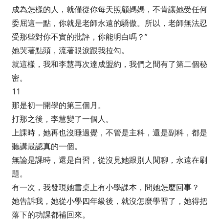
成為怎樣的人，就僅從你每天照顧媽媽，不肯讓她受任何
委屈這一點，你就是老師永遠的驕傲。所以，老師無法忍
受那些對你不實的批評，你能明白嗎？”
她哭著點頭，流著眼淚跟我拉勾。
就這樣，我和李慧再次達成盟約，我們之間有了第二個秘
密。
11
那是初一開學的第三個月。
打那之後，李慧變了一個人。
上課時，她再也沒睡過覺，不管是主科，還是副科，都是
聽講最認真的一個。
無論是課時，還是自習，從沒見她跟別人閒聊，永遠在刷
題。
有一次，我發現她書桌上有小學課本，問她怎麼回事？
她告訴我，她從小學四年級後，就沒怎麼學習了，她得把
落下的功課都補回來。