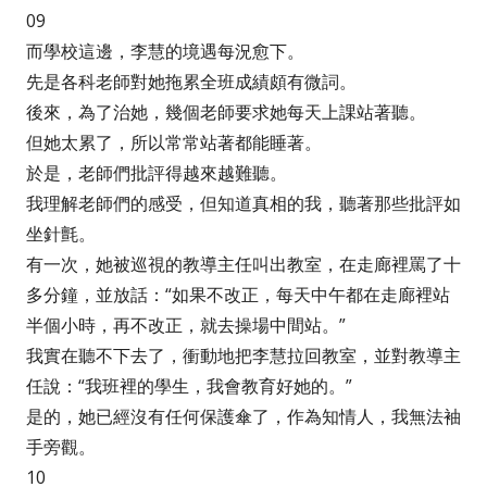
09
而學校這邊，李慧的境遇每況愈下。
先是各科老師對她拖累全班成績頗有微詞。
後來，為了治她，幾個老師要求她每天上課站著聽。
但她太累了，所以常常站著都能睡著。
於是，老師們批評得越來越難聽。
我理解老師們的感受，但知道真相的我，聽著那些批評如
坐針氈。
有一次，她被巡視的教導主任叫出教室，在走廊裡罵了十
多分鐘，並放話：“如果不改正，每天中午都在走廊裡站
半個小時，再不改正，就去操場中間站。”
我實在聽不下去了，衝動地把李慧拉回教室，並對教導主
任說：“我班裡的學生，我會教育好她的。”
是的，她已經沒有任何保護傘了，作為知情人，我無法袖
手旁觀。
10